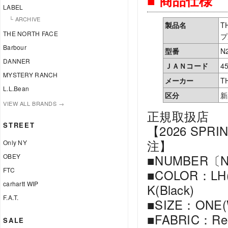
■ 商品仕様
LABEL
└ ARCHIVE
製品名
T
THE NORTH FACE
プ
Barbour
型番
N
DANNER
ＪＡＮコード
45
MYSTERY RANCH
メーカー
T
L.L.Bean
区分
新
VIEW ALL BRANDS →
正規取扱店
STREET
【2026 SPRI
注】
Only NY
OBEY
■NUMBER〔N
FTC
■COLOR：LH(Lig
carhartt WIP
K(Black)
F.A.T.
■SIZE：ONE(W
■FABRIC：Recy
SALE