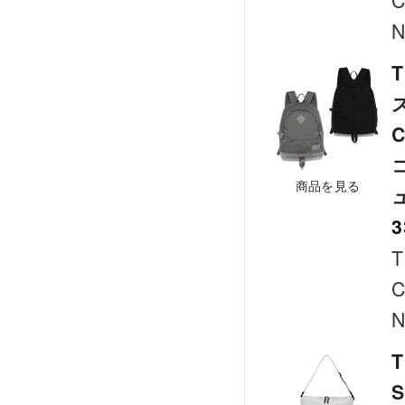
C
N
T
C
商品を見る
3
T
C
N
T
S