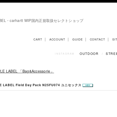
E LABEL・carhartt WIP国内正規取扱セレクトショップ
｜
｜
｜
｜
CART
ACCOUNT
GUIDE
CONTACT
SI
OUTDOOR
STRE
/
INSTAGRAM
LE LABEL 「Bag&Accessorie」
E LABEL Field Day Pack N25FU074 ユニセックス