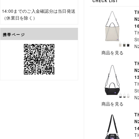
CHECK LIST
14:00までのご入金確認分は当日発送
T
（休業日を除く）
N
1
T
携帯ページ
St
N
商品を見る
T
N
1
T
St
N
商品を見る
T
N
1
T