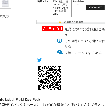
K(Black)
ONE(最大幅
Available
32.5cm,高さ
✓
44.5cm,奥行
16cm,容量
23L)
大表示
返品についての詳細はこち
ら
この商品について問い合わ
せる
友達にメールですすめる
e Label Field Day Pack
TH FACEデイパックをベースに、現代的な機能性と使いやすさをプラスし