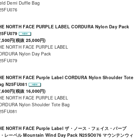
eld Demi Duffle Bag
25FU076
HE NORTH FACE PURPLE LABEL CORDURA Nylon Day Pack
25FU079
7,500円(税抜 25,000円)
HE NORTH FACE PURPLE LABEL
ORDURA Nylon Day Pack
25FU079
HE NORTH FACE Purple Label CORDURA Nylon Shoulder Tote
ag N25FU081
7,600円(税抜 16,000円)
HE NORTH FACE PURPLE LABEL
ORDURA Nylon Shoulder Tote Bag
25FU081
HE NORTH FACE Purple Label ザ・ノース・フェイス・パープ
・レーベル Mountain Wind Day Pack N25SO076 マウンテンウィ