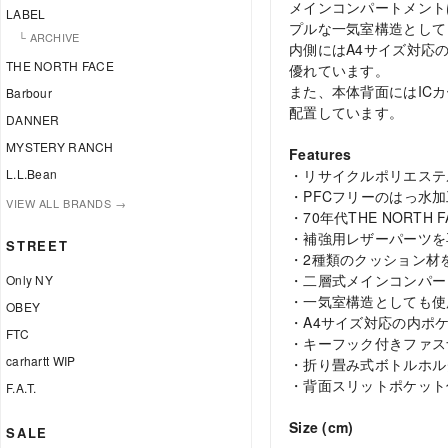
メインコンパートメント
LABEL
プルな一気室構造として
└ ARCHIVE
内側にはA4サイズ対応
THE NORTH FACE
優れています。
また、本体背面にはIC
Barbour
配置しています。
DANNER
MYSTERY RANCH
Features
・リサイクルポリエステ
L.L.Bean
・PFCフリーのはっ水加
VIEW ALL BRANDS →
・70年代THE NORT
・補強用レザーパーツを
STREET
・2種類のクッション材
・二層式メインコンパー
Only NY
・一気室構造としても使
OBEY
・A4サイズ対応の内ポ
FTC
・キーフック付きファス
carhartt WIP
・折り畳み式ボトルホル
・背面スリットポケット
F.A.T.
Size (cm)
SALE