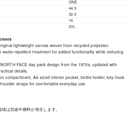
ONE
44.5
32.5
16
23L
tomers
iginal lightweight canvas woven from recycled polyester.
 water-repellent treatment for added functionality while reducing
 NORTH FACE day pack design from the 1970s, updated with
ctical details.
in compartment, A4-sized interior pocket, bottle holder, key-hook
houlder straps for comfortable everyday use.
地域は別途中継料が発生します。