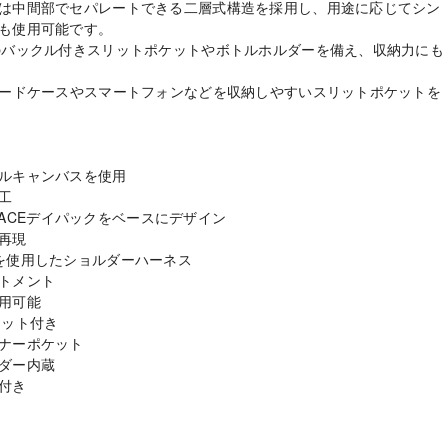
は中間部でセパレートできる二層式構造を採用し、用途に応じてシン
も使用可能です。
のバックル付きスリットポケットやボトルホルダーを備え、収納力にも
カードケースやスマートフォンなどを収納しやすいスリットポケットを
ルキャンバスを使用
工
H FACEデイパックをベースにデザイン
再現
を使用したショルダーハーネス
トメント
用可能
ケット付き
ナーポケット
ダー内蔵
付き