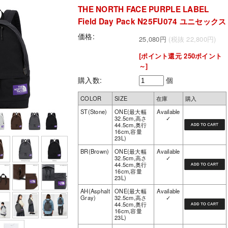
THE NORTH FACE PURPLE LABEL
Field Day Pack N25FU074 ユニセックス
価格:
25,080円
(税抜 22,800円)
[ポイント還元 250ポイント
～]
購入数:
個
COLOR
SIZE
在庫
購入
ST(Stone)
ONE(最大幅
Available
32.5cm,高さ
✓
44.5cm,奥行
16cm,容量
23L)
BR(Brown)
ONE(最大幅
Available
32.5cm,高さ
✓
44.5cm,奥行
16cm,容量
23L)
AH(Asphalt
ONE(最大幅
Available
Gray)
32.5cm,高さ
✓
44.5cm,奥行
16cm,容量
23L)