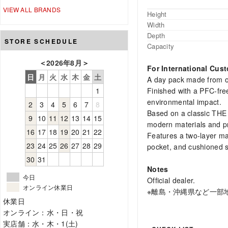
VIEW ALL BRANDS
Height
Width
Depth
STORE SCHEDULE
Capacity
＜
2026年8月
＞
For International Cus
日
月
火
水
木
金
土
A day pack made from or
Finished with a PFC-free
1
environmental impact.
2
3
4
5
6
7
8
Based on a classic THE
9
10
11
12
13
14
15
modern materials and pra
16
17
18
19
20
21
22
Features a two-layer ma
23
24
25
26
27
28
29
pocket, and cushioned s
30
31
Notes
今日
Official dealer.
オンライン休業日
※離島・沖縄県など一部
休業日
オンライン：水・日・祝
実店舗：水・木・1(土)