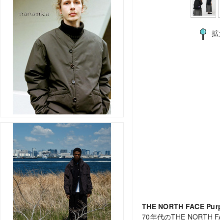
拡
THE NORTH FACE Purpl
70年代のTHE NOR