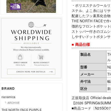
・ポリエステルウールリ
ステル、よこ糸にはリサ
配慮したフッ素系化合物
THE NORTH FA
徴的なフロントポケット
ストッパー付きのゴムシ
しやすいドットボタンサ
■ 商品仕様
製品名
T
ル
型番
N
メーカー
T
外寸法
幅
区分
新
BRAND
nanamica
正規取扱店 Official deale
【2026 SPRING&SUM
└ ARCHIVE
■商品コード〔N25SO07
THE NORTH FACE PURPLE