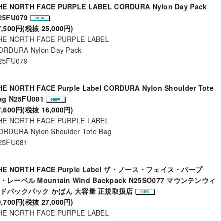
HE NORTH FACE PURPLE LABEL CORDURA Nylon Day Pack
25FU079
7,500円(税抜 25,000円)
HE NORTH FACE PURPLE LABEL
ORDURA Nylon Day Pack
25FU079
HE NORTH FACE Purple Label CORDURA Nylon Shoulder Tote
ag N25FU081
7,600円(税抜 16,000円)
HE NORTH FACE PURPLE LABEL
ORDURA Nylon Shoulder Tote Bag
25FU081
HE NORTH FACE Purple Label ザ・ノース・フェイス・パープ
・レーベル Mountain Wind Backpack N25SO077 マウンテンウィ
ドバックパック かばん 大容量 正規取扱店
9,700円(税抜 27,000円)
HE NORTH FACE PURPLE LABEL