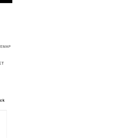
TEMAP
ET
ck