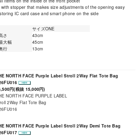
l items on the inside of the front pocket
t with stopper that makes size adjustments of the opening easy
storing IC card case and smart phone on the side
サイズONE
高さ
43cm
最大幅
45cm
奥行
13cm
HE NORTH FACE Purple Label Stroll 2Way Flat Tote Bag
26FU016
6,500円(税抜 15,000円)
HE NORTH FACE PURPLE LABEL
roll 2Way Flat Tote Bag
26FU016
HE NORTH FACE Purple Label Stroll 2Way Demi Tote Bag
26FU017