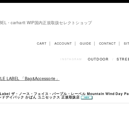
E LABEL・carhartt WIP国内正規取扱セレクトショップ
｜
｜
｜
｜
CART
ACCOUNT
GUIDE
CONTACT
SI
OUTDOOR
STRE
/
INSTAGRAM
LE LABEL 「Bag&Accessorie」
le Label ザ・ノース・フェイス・パープル・レーベル Mountain Wind Day Pa
ィンドデイパック かばん ユニセックス 正規取扱店