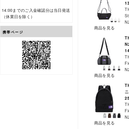
1
T
14:00までのご入金確認分は当日発送
St
（休業日を除く）
N
商品を見る
携帯ページ
T
N
1
T
Fi
N
商品を見る
T
2
T
Fi
N
商品を見る