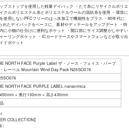
ップストップを使用した軽量デイパック ・たて糸にリサイクルポリエ
イクルポリエステル糸とポリエステルウールの混紡糸を使用 ・環境に
を使用しないPFCフリーのはっ水加工で機能性をプラス ・80年代に
CEで作られたデイパックをベースに、素材やディテールをアップデート ・特
内に小物の仕分けに便利なポケット ・開口部にサイズ調整がしやすい
ャーリングポケット ・ICカードケースやスマートフォンなどが取り出
イドポケット
HE NORTH FACE Purple Label ザ・ノース・フェイス・パープ
・レーベル Mountain Wind Day Pack N25SO076
25SO076
HE NORTH FACE PURPLE LABEL nananmica
450mm × 奥行130mm × 高さ430mm
品
r
MER COLLECTION】
6〕