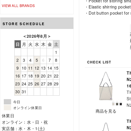
・Pocket for storing smal
VIEW ALL BRANDS
・Elastic shirring pocke
・Dot button pocket for 
STORE SCHEDULE
＜
2026年8月
＞
日
月
火
水
木
金
土
1
2
3
4
5
6
7
8
CHECK LIST
9
10
11
12
13
14
15
T
16
17
18
19
20
21
22
N
23
24
25
26
27
28
29
1
30
31
T
St
今日
N
オンライン休業日
商品を見る
休業日
T
オンライン：水・日・祝
N
実店舗：水・木・1(土)