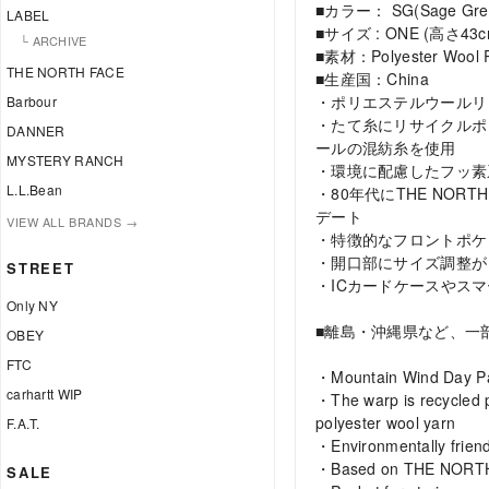
■カラー： SG(Sage Green
LABEL
■サイズ : ONE (高さ43c
└ ARCHIVE
■素材：Polyester Wool 
THE NORTH FACE
■生産国：China
・ポリエステルウールリ
Barbour
・たて糸にリサイクルポ
DANNER
ールの混紡糸を使用
MYSTERY RANCH
・環境に配慮したフッ素
L.L.Bean
・80年代にTHE NO
デート
VIEW ALL BRANDS →
・特徴的なフロントポケ
・開口部にサイズ調整が
STREET
・ICカードケースやス
Only NY
■離島・沖縄県など、一
OBEY
FTC
・Mountain Wind Day Pac
carhartt WIP
・The warp is recycled p
polyester wool yarn
F.A.T.
・Environmentally friendl
・Based on THE NORTH F
SALE