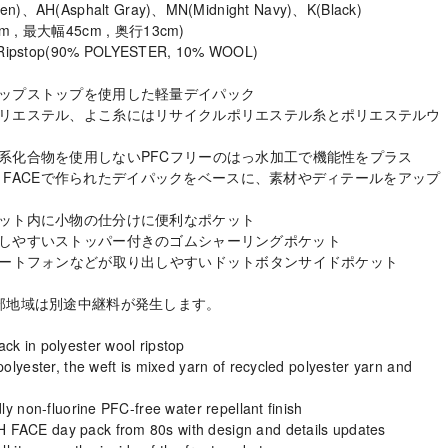
)、AH(Asphalt Gray)、MN(Midnight Navy)、K(Black)
m , 最大幅45cm , 奥行13cm)
Ripstop(90% POLYESTER, 10% WOOL)
ップストップを使用した軽量デイパック
リエステル、よこ糸にはリサイクルポリエステル糸とポリエステルウ
系化合物を使用しないPFCフリーのはっ水加工で機能性をプラス
RTH FACEで作られたデイパックをベースに、素材やディテールをアップ
ット内に小物の仕分けに便利なポケット
しやすいストッパー付きのゴムシャーリングポケット
マートフォンなどが取り出しやすいドットボタンサイドポケット
部地域は別途中継料が発生します。
k in polyester wool ripstop
olyester, the weft is mixed yarn of recycled polyester yarn and
y non-fluorine PFC-free water repellant finish
ACE day pack from 80s with design and details updates