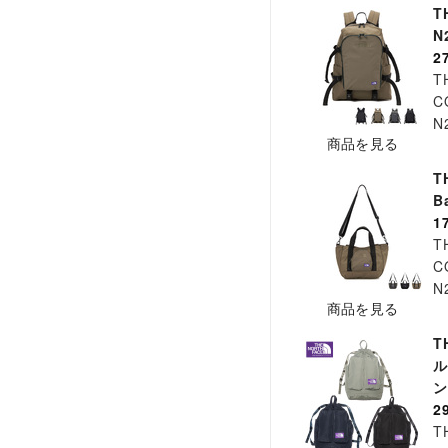
T
N
2
T
C
N
商品を見る
T
B
1
T
C
N
商品を見る
T
ル
ン
2
T