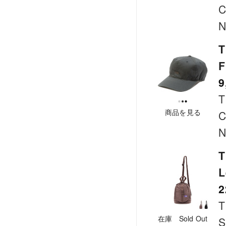
C
N
T
F
9
T
商品を見る
C
N
T
L
2
T
在庫 Sold Out
S