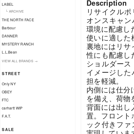
Description
LABEL
リサイクルポ
└ ARCHIVE
オンスキャン
THE NORTH FACE
環境に配慮し
Barbour
使いに適した
DANNER
裏地にはリサ
MYSTERY RANCH
L.L.Bean
性にも配慮し
VIEW ALL BRANDS →
ショルダース
イメージした
STREET
担を軽減。
Only NY
内側には仕分
OBEY
を備え、荷物
FTC
背面には出し
carhartt WIP
置。フロント
F.A.T.
ック付きファ
SALE
実現していま