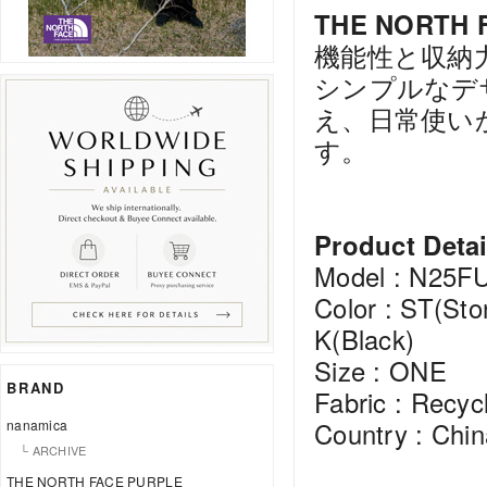
THE NORTH FA
機能性と収納
シンプルなデ
え、日常使い
す。
Product Detai
Model : N25F
Color : ST(St
K(Black)
Size : ONE
BRAND
Fabric : Recyc
nanamica
Country : Chin
└ ARCHIVE
THE NORTH FACE PURPLE