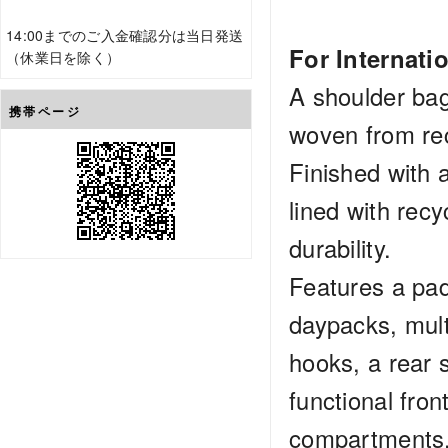
14:00までのご入金確認分は当日発送
For Internati
（休業日を除く）
A shoulder bag
携帯ページ
woven from rec
Finished with 
lined with rec
durability.
Features a pad
daypacks, mult
hooks, a rear 
functional fron
compartments