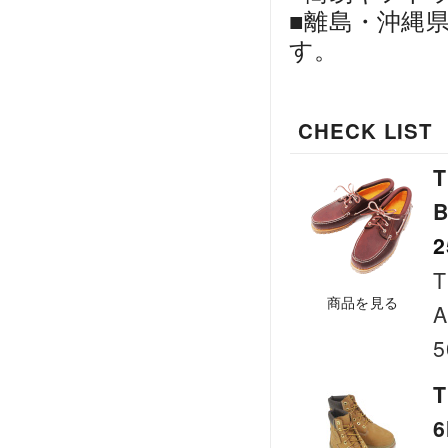
■離島・沖縄
す。
CHECK LIST
T
B
2
T
商品を見る
A
5
6