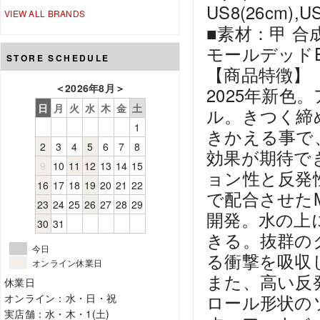
US8(26cm),US
VIEW ALL BRANDS
■素材：甲 合
モールデッドEV
STORE SCHEDULE
【商品特徴】
＜
2026年8月
＞
2025年新
日
月
火
水
木
金
土
ル。きつく締
1
きかえる事で
2
3
4
5
6
7
8
効果が期待で
9
10
11
12
13
14
15
ョン性と反発
16
17
18
19
20
21
22
で配合させたM
23
24
25
26
27
28
29
開発。水の上
30
31
きる。抜群の
今日
る衝撃を吸収
オンライン休業日
また、高い反
休業日
ロール形状の
オンライン：水・日・祝
実店舗：水・木・1(土)