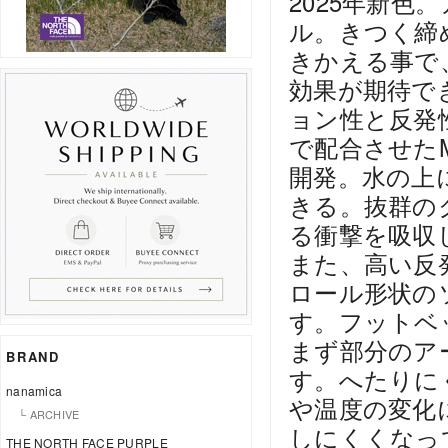
2025年新
ル。きつく締
きかえる事で
効果が期待で
ョン性と反発
で配合させたM
開発。水の上
きる。抜群の
る衝撃を吸収
また、高い反
ロール形状の
す。フットベ
まず部分のア
BRAND
す。へたりに
nanamica
や温度の変化
└ ARCHIVE
しにくくなっ
THE NORTH FACE PURPLE