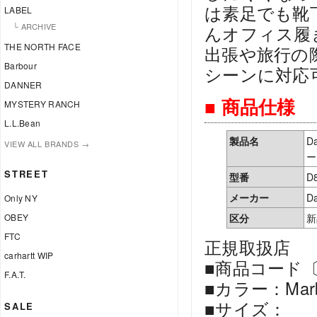
は素足でも靴
LABEL
└ ARCHIVE
んオフィス履
THE NORTH FACE
出張や旅行の
Barbour
シーンに対応
DANNER
■ 商品仕様
MYSTERY RANCH
L.L.Bean
製品名
D
VIEW ALL BRANDS →
ー
STREET
型番
D
メーカー
D
Only NY
OBEY
区分
新
FTC
正規取扱店
carhartt WIP
■商品コード〔D
F.A.T.
■カラー：Mar
■サイズ：
SALE