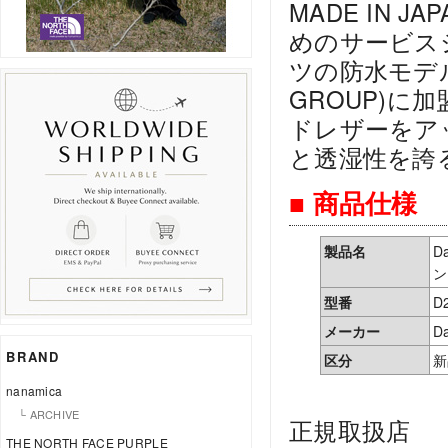
MADE IN
めのサービス
ツの防水モデル。
GROUP)
ドレザーをア
と透湿性を誇る
■ 商品仕様
製品名
D
ン
型番
D
メーカー
D
BRAND
区分
新
nanamica
└ ARCHIVE
正規取扱店
THE NORTH FACE PURPLE