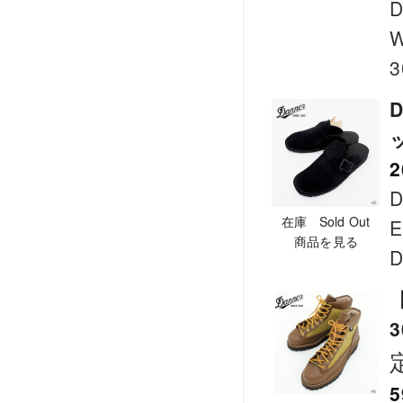
D
W
3
D
2
D
在庫 Sold Out
E
商品を見る
D
【
5