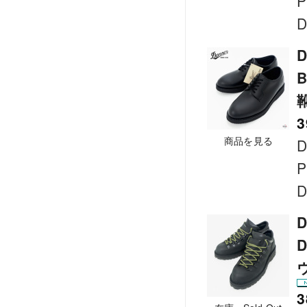
P
D
D
3
商品を見る
D
P
D
D
D
3