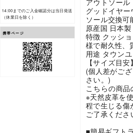
アウトソール：V
グッドイヤー
14:00までのご入金確認分は当日発送
（休業日を除く）
ソール交換可
原産国 日本製
携帯ページ
特徴 クッシ
様で耐久性、
用途 タウン
【サイズ目安
(個人差がご
さい。)
こちらの商品
※天然皮革を
程で生じる傷
ご了承くださ
■簡易ギフト