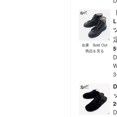
D
【
在庫 Sold Out
5
商品を見る
D
W
3
D
2
D