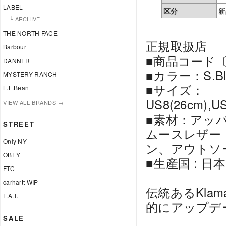
LABEL
区分
新
└ ARCHIVE
THE NORTH FACE
正規取扱店
Barbour
■商品コード〔D
DANNER
■カラー：S.Bl
MYSTERY RANCH
■サイズ：
L.L.Bean
US8(26cm),US
VIEW ALL BRANDS →
■素材：アッ
STREET
ムースレザー
Only NY
ン、アウトソール
OBEY
■生産国 : 日本
FTC
carhartt WIP
伝統あるKlam
F.A.T.
的にアップデ
SALE