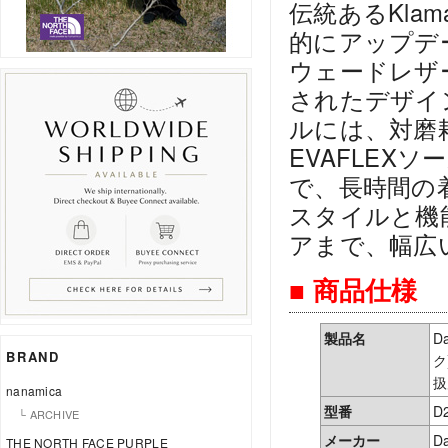
伝統あるKlam
的にアップデ
ウェードレザ
されたデザイ
ルには、対磨耗
EVAFLEX
で、長時間の
スタイルと機
アまで、幅広
■ 商品仕様
製品名
D
BRAND
ク
扱
nanamica
型番
D
└ ARCHIVE
メーカー
D
THE NORTH FACE PURPLE