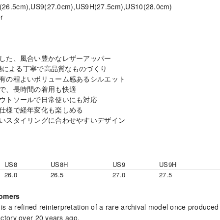
H(26.5cm),US9(27.0cm),US9H(27.5cm),US10(28.0cm)
r
した、風合い豊かなレザーアッパー
工場による丁寧で高品質なものづくり
有の程よいボリューム感あるシルエット
で、長時間の着用も快適
ウトソールで日常使いにも対応
仕様で経年変化も楽しめる
いスタイリングに合わせやすいデザイン
US8
US8H
US9
US9H
26.0
26.5
27.0
27.5
tomers
 refined reinterpretation of a rare archival model once produced
ctory over 20 years ago.