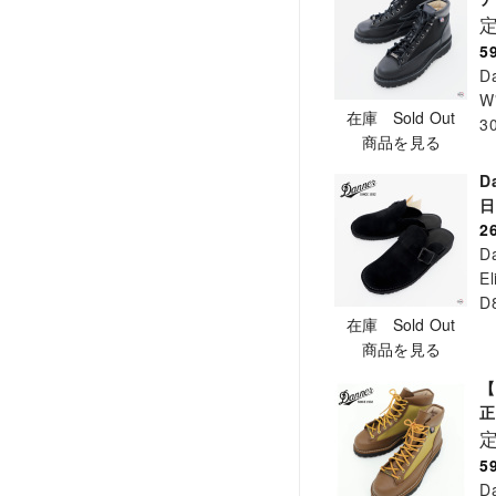
5
D
W
在庫 Sold Out
3
商品を見る
D
日
2
D
El
D
在庫 Sold Out
商品を見る
【
正
5
D