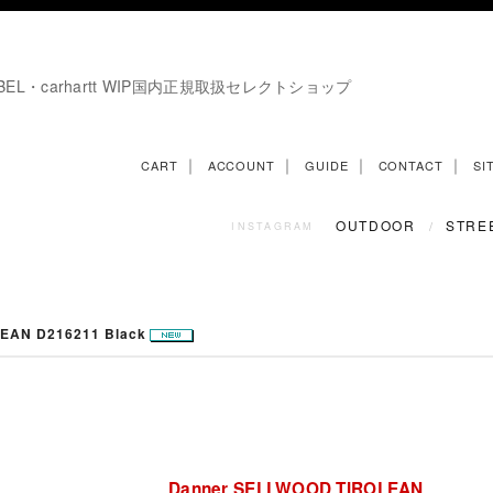
E LABEL・carhartt WIP国内正規取扱セレクトショップ
｜
｜
｜
｜
CART
ACCOUNT
GUIDE
CONTACT
SI
OUTDOOR
STRE
/
INSTAGRAM
EAN D216211 Black
Danner SELLWOOD TIROLEAN