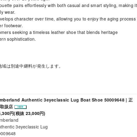
ouette pairs effortlessly with both casual and smart styling, making it
ily wear.
elops character over time, allowing you to enjoy the aging process
er footwear.
ers seeking a timeless leather shoe that blends heritage
rn sophistication.
地域は別途中継料が発生します。
imberland Authentic 3eyeclassic Lug Boat Shoe 50009648 | 正
規取扱店
5,300円(税抜 23,000円)
imberland
thentic 3eyeclassic Lug
0009648