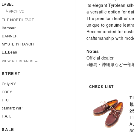
LABEL
Its elegant Tyrolean silh
a versatile option for da
└ ARCHIVE
The premium leather dev
THE NORTH FACE
unique to genuine leath
Barbour
Recommended for custom
DANNER
craftsmanship with mode
MYSTERY RANCH
Notes
L.L.Bean
Official dealer.
VIEW ALL BRANDS →
※離島・沖縄県など一部
STREET
Only NY
CHECK LIST
OBEY
T
FTC
carhartt WIP
2
F.A.T.
T
Au
SALE
5