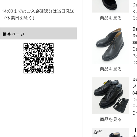
D
14:00までのご入金確認分は当日発送
K
商品を見る
（休業日を除く）
D
D
携帯ページ
D
3
D
P
D
商品を見る
D
メ
3
D
Fi
D
商品を見る
【
ナ