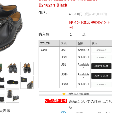
D216211 Black
価格:
46,200円
(税抜 42,000円)
[ポイント還元 462ポイント
～]
購入数:
足
COLOR
SIZE
在庫
購入
Black
US8
Sold Out
US8H
Sold Out
US9
Available
✓
US9H
Available
✓
US10
Sold Out
返品についての詳細はこち
ら
大表示