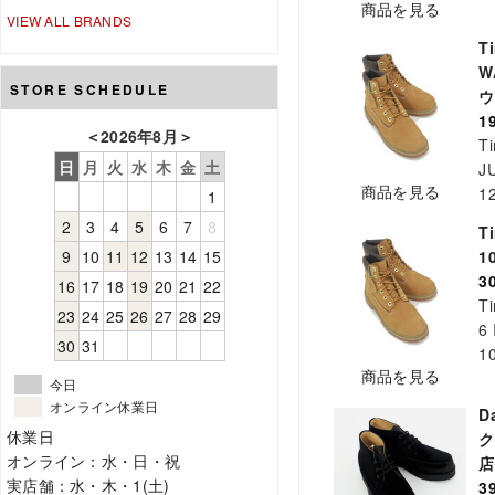
商品を見る
VIEW ALL BRANDS
T
W
STORE SCHEDULE
ウ
1
＜
2026年8月
＞
T
日
月
火
水
木
金
土
J
商品を見る
1
1
2
3
4
5
6
7
8
T
1
9
10
11
12
13
14
15
3
16
17
18
19
20
21
22
T
23
24
25
26
27
28
29
6 
30
31
1
商品を見る
今日
オンライン休業日
D
休業日
ク
オンライン：水・日・祝
実店舗：水・木・1(土)
3