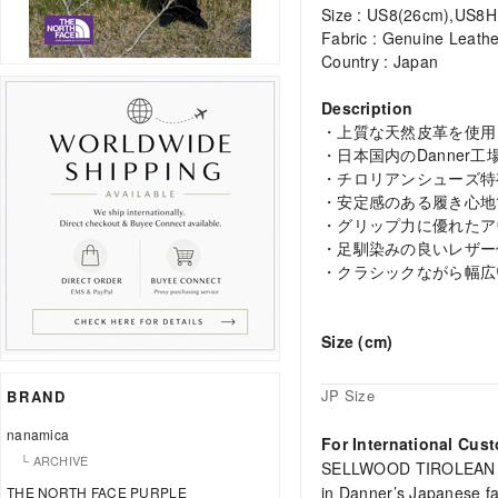
Size : US8(26cm),US8
Fabric : Genuine Leathe
Country : Japan
Description
・上質な天然皮革を使用
・日本国内のDanner
・チロリアンシューズ特
・安定感のある履き心地
・グリップ力に優れたア
・足馴染みの良いレザー
・クラシックながら幅広
Size (cm)
JP Size
BRAND
nanamica
For International Cus
└ ARCHIVE
SELLWOOD TIROLEAN is a
in Danner’s Japanese fa
THE NORTH FACE PURPLE