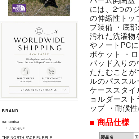
には、2つの
の伸縮性トッ
プ装備 ・底
汚れた洗濯物
やノートPC
ポケット ・
パッド入りの
たたむことが
ルのパススル
ケーススタイ
ョルダースト
ップ ・耐候
BRAND
■ 商品仕様
nanamica
└ ARCHIVE
製品名
国
THE NORTH FACE PURPLE