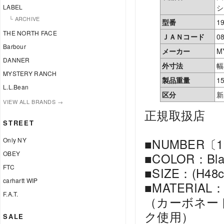
LABEL
シ
└ ARCHIVE
型番
1
THE NORTH FACE
ＪＡＮコード
0
Barbour
メーカー
M
DANNER
外寸法
幅
MYSTERY RANCH
製品重量
1
L.L.Bean
区分
新
VIEW ALL BRANDS →
正規取扱店
STREET
Only NY
■NUMBER〔1
OBEY
■COLOR：Bl
FTC
■SIZE：(H48
carhartt WIP
■MATERI
F.A.T.
（カーボネー
ク使用）
SALE