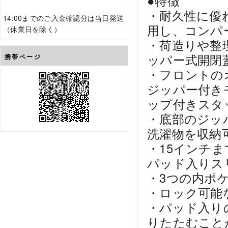
●特徴
・耐久性に優
14:00までのご入金確認分は当日発送
用し、コンパ
（休業日を除く）
・荷造りや整
ッパー式開閉
携帯ページ
・フロントの
ジッパー付き
ップ付きスタ
・底部のジッ
洗濯物を収納
・15インチ
パッド入りス
・3つの内ポ
・ロック可能
・パッド入り
りたたむこと