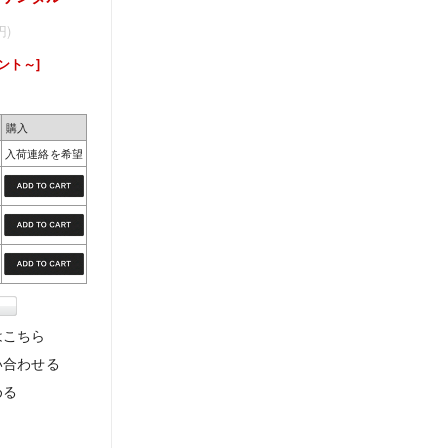
円)
ント～]
購入
入荷連絡を希望
はこちら
い合わせる
める