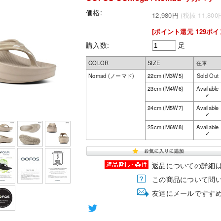
価格:
12,980円
(税抜 11,800
[ポイント還元 129ポイ
購入数:
足
COLOR
SIZE
在庫
Nomad (ノーマド)
22cm (M3W5)
Sold Out
23cm (M4W6)
Available
✓
24cm (M5W7)
Available
✓
25cm (M6W8)
Available
✓
返品についての詳細
この商品について問
友達にメールですす