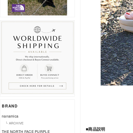
BRAND
nanamica
└ ARCHIVE
■商品説明
THE NORTH FACE PURPLE