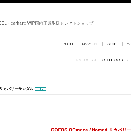
E LABEL・carhartt WIP国内正規取扱セレクトショップ
｜
｜
｜
CART
ACCOUNT
GUIDE
C
OUTDOOR
/
INSTAGRAM
mad リカバリーサンダル
OOFOS OOmega / Nomad リカバ