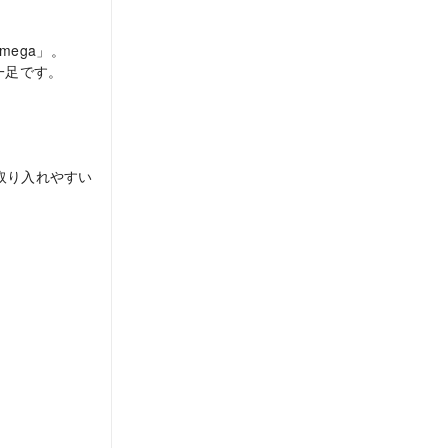
mega」。
一足です。
。
取り入れやすい