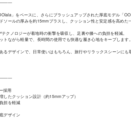
―――
OOlala」をベースに、さらにブラッシュアップされた厚底モデル「OO
ドソールの厚みを約15mmプラスし、クッション性と安定感を高めた
am™テクノロジーが着地時の衝撃を吸収し、足裏や膝への負担を軽減。
ットながら軽量で、長時間の使用でも快適な履き心地をキープします
あるデザインで、日常使いはもちろん、旅行やリラックスシーンにも
―――
ジー採用
増したクッション設計（約15mmアップ）
負担を軽減
底デザイン