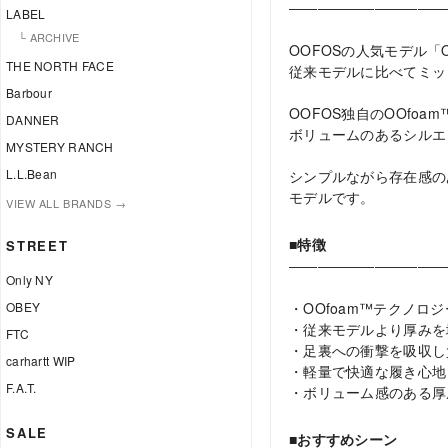
―――――――――――
LABEL
└ ARCHIVE
OOFOSの人気モデル「
THE NORTH FACE
従来モデルに比べてミッ
Barbour
OOFOS独自のOOfo
DANNER
ボリュームのあるシルエ
MYSTERY RANCH
L.L.Bean
シンプルながら存在感の
モデルです。
VIEW ALL BRANDS →
■特徴
STREET
―――――――――――
Only NY
・OOfoam™テクノロ
OBEY
・従来モデルより厚みを
FTC
・足裏への衝撃を吸収し
carhartt WIP
・軽量で快適な履き心地
F.A.T.
・ボリューム感のある厚
SALE
■おすすめシーン