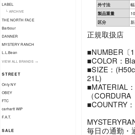
LABEL
外寸法
幅
└ ARCHIVE
製品重量
1
THE NORTH FACE
区分
新
Barbour
正規取扱店
DANNER
MYSTERY RANCH
■NUMBER〔1
L.L.Bean
■COLOR：Bl
VIEW ALL BRANDS →
■SIZE：(H5
STREET
21L)
Only NY
■MATERI
OBEY
（CORDUR
FTC
■COUNTRY：V
carhartt WIP
F.A.T.
MYSTERYR
毎日の通勤・
SALE