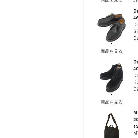
J
D
4
D
S
D
商品を見る
D
4
D
K
D
商品を見る
M
2
1
M