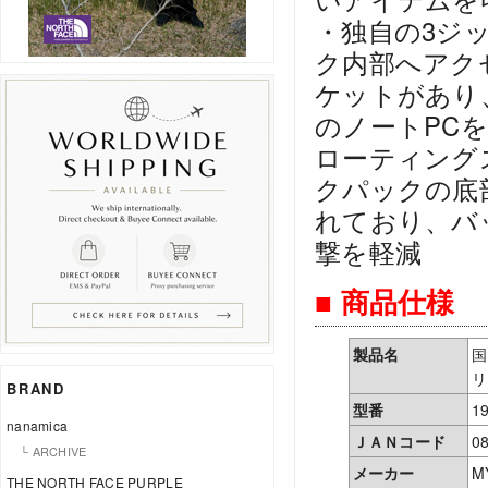
・独自の3ジ
ク内部へアク
ケットがあり
のノートPC
ローティング
クパックの底
れており、バ
撃を軽減
■ 商品仕様
製品名
国
リ
BRAND
型番
1
nanamica
ＪＡＮコード
0
└ ARCHIVE
メーカー
M
THE NORTH FACE PURPLE