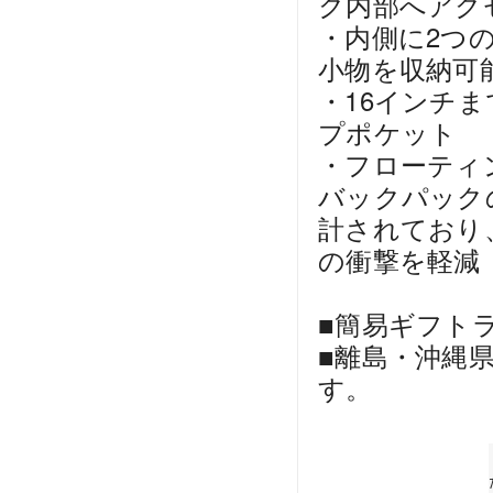
ク内部へアク
・内側に2つ
小物を収納可
・16インチ
プポケット
・フローティ
バックパック
計されており
の衝撃を軽減
■簡易ギフト
■離島・沖縄
す。