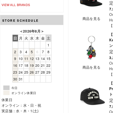
VIEW ALL BRANDS
7
O
商品を見る
Ho
STORE SCHEDULE
【
＜
2026年8月
＞
【
日
月
火
水
木
金
土
K
1
ン
2
3
4
5
6
7
8
3
9
10
11
12
13
14
15
O
16
17
18
19
20
21
22
商品を見る
H
23
24
25
26
27
28
29
【
30
31
【
今日
P
オンライン休業日
ト
休業日
オンライン：水・日・祝
7
実店舗：水・木・1(土)
O