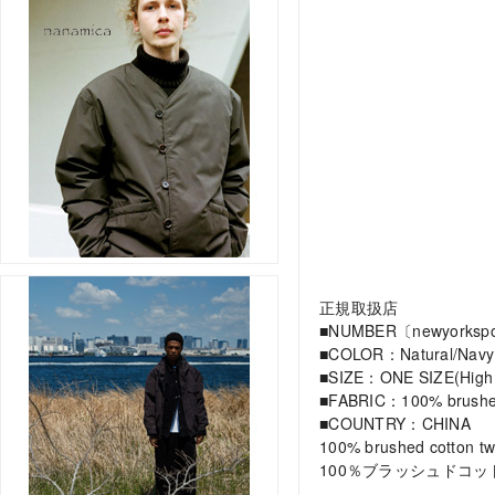
正規取扱店
■NUMBER〔newyorkspo
■COLOR：Natural/Navy
■SIZE：ONE SIZE(High
■FABRIC：100% brushed 
■COUNTRY：CHINA
100% brushed cotton twi
100％ブラッシュドコ