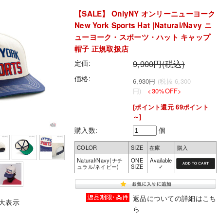
【SALE】 OnlyNY オンリーニューヨーク
New York Sports Hat |Natural/Navy ニ
ューヨーク・スポーツ・ハット キャップ
帽子 正規取扱店
定価:
9,900円(税込)
価格:
6,930円
(税抜 6,300
円)
<30%OFF>
[ポイント還元 69ポイント
～]
購入数:
個
COLOR
SIZE
在庫
購入
Natural/Navy(ナチ
ONE
Available
ュラル/ネイビー)
SIZE
✓
返品についての詳細はこち
大表示
ら