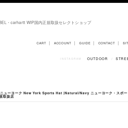
E LABEL・carhartt WIP国内正規取扱セレクトショップ
｜
｜
｜
｜
CART
ACCOUNT
GUIDE
CONTACT
SI
OUTDOOR
STRE
/
INSTAGRAM
ューヨーク New York Sports Hat |Natural/Navy ニューヨーク・スポー
正規取扱店