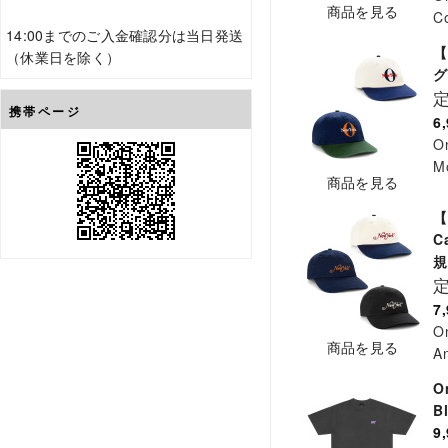
商品を見る
Co
14:00までのご入金確認分は当日発送
【
（休業日を除く）
グ
携帯ページ
6
O
M
商品を見る
【
C
7
O
商品を見る
An
O
B
9