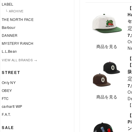
LABEL
【
└ ARCHIVE
H
THE NORTH FACE
セ
Barbour
7
DANNER
O
MYSTERY RANCH
商品を見る
N
L.L.Bean
【
VIEW ALL BRANDS →
【
STREET
Only NY
7
OBEY
O
商品を見る
De
FTC
【
carhartt WIP
F.A.T.
【
P
SALE
ン