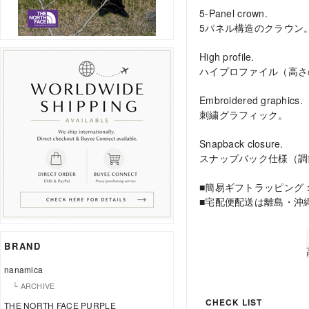
5-Panel crown.
5パネル構造のクラウン
High profile.
ハイプロファイル（高さ
Embroidered graphics.
刺繍グラフィック。
Snapback closure.
スナップバック仕様（調
■簡易ギフトラッピング
■宅配便配送は離島・沖
BRAND
nanamica
└ ARCHIVE
CHECK LIST
THE NORTH FACE PURPLE