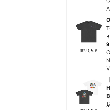
O
A
T
9
商品を見る
O
N
V
H