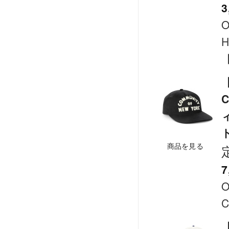
3
O
H
【
C
商品を見る
7
O
C