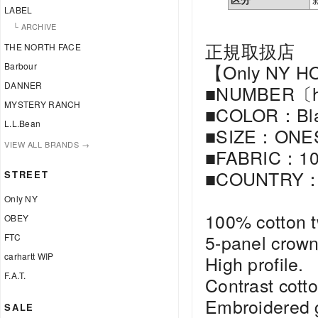
LABEL
└ ARCHIVE
正規取扱店
THE NORTH FACE
【Only NY H
Barbour
DANNER
■NUMBER〔hom
MYSTERY RANCH
■COLOR：Bl
L.L.Bean
■SIZE：ONES
VIEW ALL BRANDS →
■FABRIC：100
■COUNTRY：
STREET
Only NY
100% cotton tw
OBEY
5-panel crown
FTC
carhartt WIP
High profile.
F.A.T.
Contrast cotto
Embroidered 
SALE