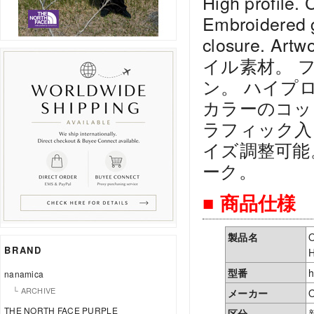
High profile. 
Embroidered g
closure. Art
イル素材。 
ン。 ハイプ
カラーのコッ
ラフィック入
イズ調整可能。
ーク。
■ 商品仕様
製品名
BRAND
型番
h
nanamica
└ ARCHIVE
メーカー
THE NORTH FACE PURPLE
区分