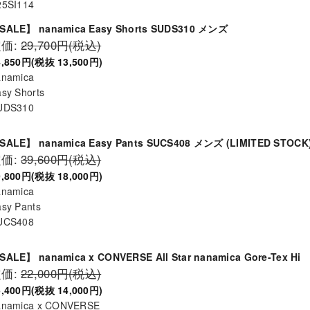
25SI114
SALE】 nanamica Easy Shorts SUDS310 メンズ
定価:
29,700円(税込)
4,850円(税抜 13,500円)
anamica
sy Shorts
UDS310
SALE】 nanamica Easy Pants SUCS408 メンズ (LIMITED STOCK
定価:
39,600円(税込)
9,800円(税抜 18,000円)
anamica
sy Pants
UCS408
SALE】 nanamica x CONVERSE All Star nanamica Gore-Tex Hi
定価:
22,000円(税込)
5,400円(税抜 14,000円)
anamica x CONVERSE