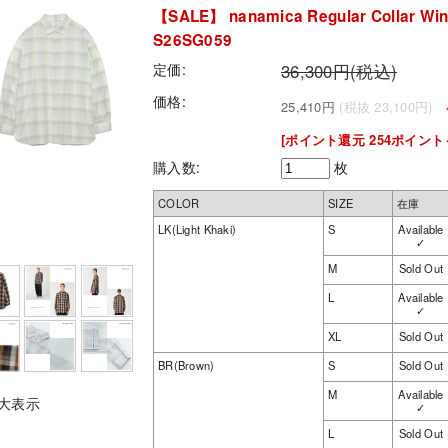
【SALE】 nanamica Regular Collar Wind
S26SG059
定価:
36,300円(税込)
価格:
25,410円
(税抜 23,100円)
<
[ポイント還元 254ポイント
購入数:
枚
COLOR
SIZE
在庫
LK(Light Khaki)
S
Available
✓
M
Sold Out
L
Available
✓
XL
Sold Out
BR(Brown)
S
Sold Out
M
Available
大表示
✓
L
Sold Out