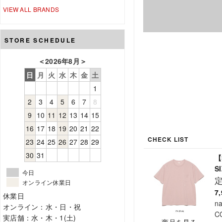
VIEW ALL BRANDS
STORE SCHEDULE
＜
2026年8月
＞
日
月
火
水
木
金
土
1
2
3
4
5
6
7
8
9
10
11
12
13
14
15
16
17
18
19
20
21
22
CHECK LIST
23
24
25
26
27
28
29
30
31
【
SI
今日
オンライン休業日
7
休業日
n
オンライン：水・日・祝
C
実店舗：水・木・1(土)