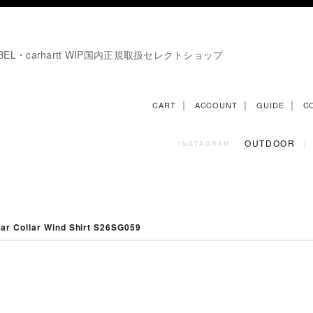
E LABEL・carhartt WIP国内正規取扱セレクトショップ
｜
｜
｜
CART
ACCOUNT
GUIDE
C
OUTDOOR
/
INSTAGRAM
r Collar Wind Shirt S26SG059