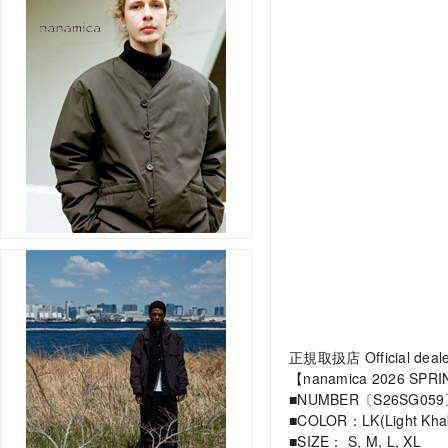
正規取扱店 Official deale
【nanamica 2026 SP
■NUMBER〔S26SG05
■COLOR：LK(Light Khak
■SIZE： S, M, L, XL