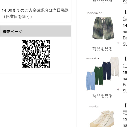
商品を見る
S
14:00までのご入金確認分は当日発送
【
（休業日を除く）
1
n
携帯ページ
Ea
S
商品を見る
【
1
n
Ea
S
商品を見る
【
1
n