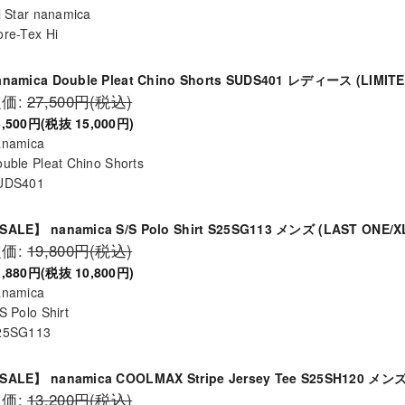
l Star nanamica
re-Tex Hi
anamica Double Pleat Chino Shorts SUDS401 レディース (LIMITE
定価:
27,500円(税込)
6,500円(税抜 15,000円)
anamica
uble Pleat Chino Shorts
UDS401
SALE】 nanamica S/S Polo Shirt S25SG113 メンズ (LAST ONE/X
定価:
19,800円(税込)
1,880円(税抜 10,800円)
anamica
S Polo Shirt
25SG113
SALE】 nanamica COOLMAX Stripe Jersey Tee S25SH120 メン
定価:
13,200円(税込)