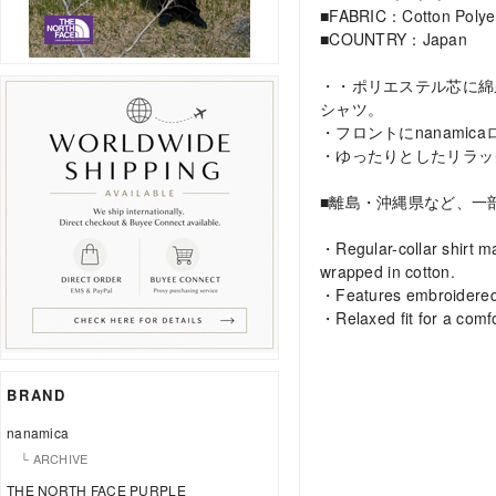
■FABRIC：Cotton Polyes
■COUNTRY：Japan
・・ポリエステル芯に綿
シャツ。
・フロントにnanamic
・ゆったりとしたリラッ
■離島・沖縄県など、一
・Regular-collar shirt m
wrapped in cotton.
・Features embroidered 
・Relaxed fit for a comfo
BRAND
nanamica
└ ARCHIVE
THE NORTH FACE PURPLE