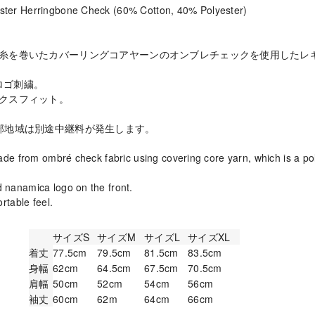
ter Herringbone Check (60% Cotton, 40% Polyester)
糸を巻いたカバーリングコアヤーンのオンブレチェックを使用したレ
aロゴ刺繍。
クスフィット。
部地域は別途中継料が発生します。
ade from ombré check fabric using covering core yarn, which is a po
nanamica logo on the front.
rtable feel.
サイズS
サイズM
サイズL
サイズXL
着丈
77.5cm
79.5cm
81.5cm
83.5cm
身幅
62cm
64.5cm
67.5cm
70.5cm
肩幅
50cm
52cm
54cm
56cm
袖丈
60cm
62m
64cm
66cm