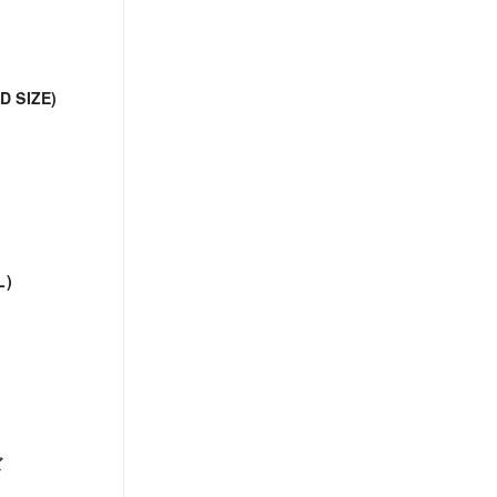
D SIZE)
L)
ズ