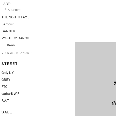
LABEL
└ ARCHIVE
THE NORTH FACE
Barbour
DANNER
MYSTERY RANCH
L.L.Bean
VIEW ALL BRANDS →
STREET
Only NY
OBEY
FTC
carhartt WIP
F.A.T.
SALE