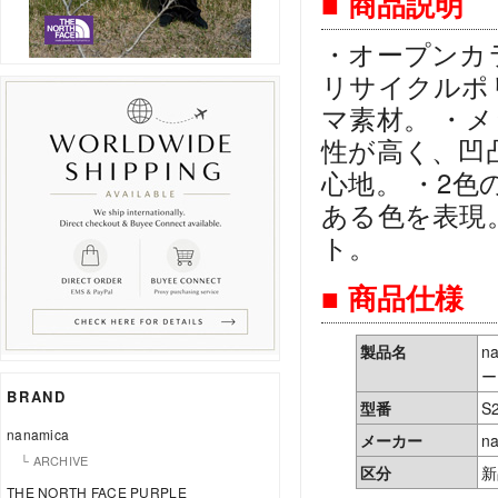
■ 商品説明
・オープンカ
リサイクルポ
マ素材。 ・
性が高く、凹
心地。 ・2
ある色を表現
ト。
■ 商品仕様
製品名
n
ー
BRAND
型番
S
nanamica
メーカー
n
└ ARCHIVE
区分
新
THE NORTH FACE PURPLE