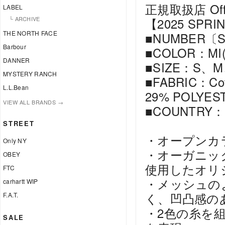
正規取扱店 Offici
LABEL
└ ARCHIVE
【2025 SPRI
THE NORTH FACE
■NUMBER〔S
Barbour
■COLOR：MI(M
DANNER
■SIZE：S、M
MYSTERY RANCH
■FABRIC：Cot
L.L.Bean
29% POLYES
VIEW ALL BRANDS →
■COUNTRY：
STREET
・オープンカ
Only NY
・オーガニッ
OBEY
使用したオリ
FTC
・メッシュの
carhartt WIP
く、凹凸感の
F.A.T.
・2色の糸を
SALE