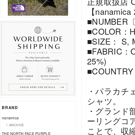
正規取扱店 Offi
【nanamica
■NUMBER〔
■COLOR：H(G
■SIZE： S, M
■FABRIC：Org
25%)
■COUNTRY
・パラカチ
シャツ。
BRAND
・グランド
ーリングコ
nanamica
└ ARCHIVE
ことで、収
THE NORTH FACE PURPLE