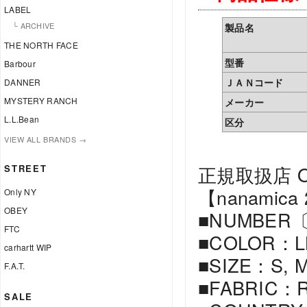
LABEL
└ ARCHIVE
製品名
THE NORTH FACE
型番
Barbour
ＪＡＮコード
DANNER
MYSTERY RANCH
メーカー
L.L.Bean
区分
VIEW ALL BRANDS →
正規取扱店 Offi
STREET
【nanamica
Only NY
OBEY
■NUMBER〔
FTC
■COLOR：LB(L
carhartt WIP
■SIZE：S, M,
F.A.T.
■FABRIC：Rec
SALE