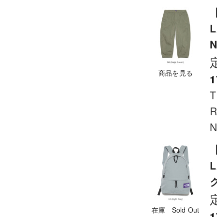
【
L
商品を見る
1
T
R
N
【
L
ク
在庫 Sold Out
1