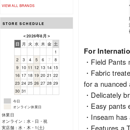
VIEW ALL BRANDS
STORE SCHEDULE
＜
2026年8月
＞
日
月
火
水
木
金
土
For Internati
1
2
3
4
5
6
7
8
・Field Pants m
9
10
11
12
13
14
15
・Fabric treate
16
17
18
19
20
21
22
for a nuanced
23
24
25
26
27
28
29
30
31
・Delicately br
今日
・Easy pants eq
オンライン休業日
休業日
・Inseam has a
オンライン：水・日・祝
・Features a 
実店舗：水・木・1(土)