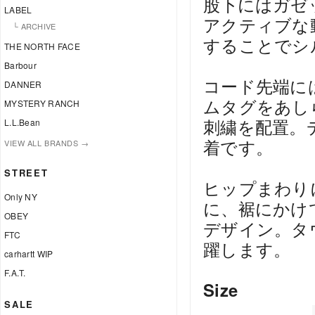
股下にはガゼ
LABEL
アクティブな
└ ARCHIVE
することでシ
THE NORTH FACE
Barbour
コード先端にはTH
DANNER
ムタグをあしら
MYSTERY RANCH
刺繍を配置。
L.L.Bean
着です。
VIEW ALL BRANDS →
STREET
ヒップまわり
Only NY
に、裾にかけ
OBEY
デザイン。タ
FTC
躍します。
carhartt WIP
F.A.T.
Size
SALE