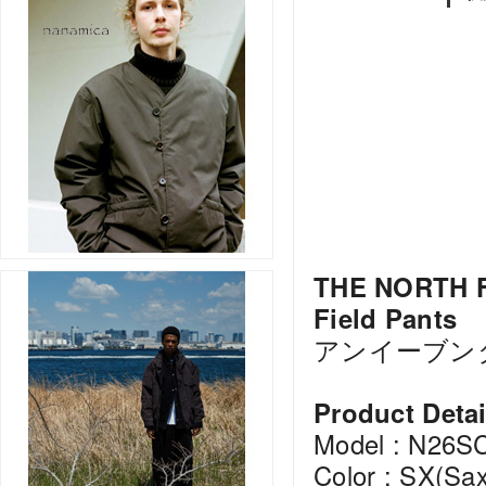
THE NORTH 
Field Pants
アンイーブン
Product Detai
Model : N26S
Color : SX(Sa