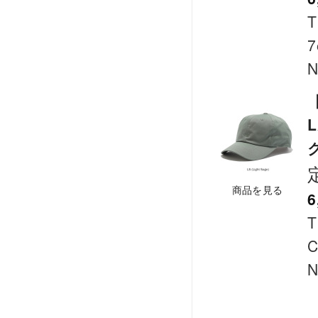
T
7
N
【
L
ク
商品を見る
6
T
C
N