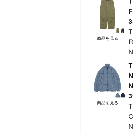
T
F
3
T
商品を見る
R
N
T
N
3
商品を見る
T
C
N