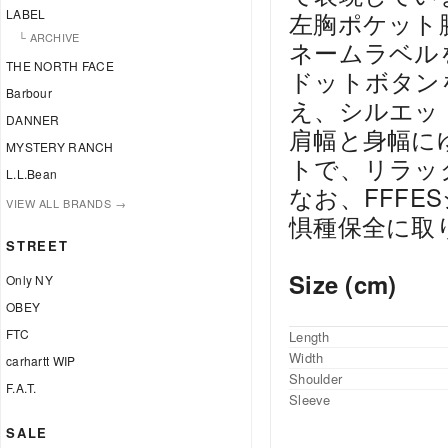
LABEL
左胸ポケット脇には
└ ARCHIVE
ネームラベル
THE NORTH FACE
ドットボタン
Barbour
え、シルエッ
DANNER
肩幅と身幅に
MYSTERY RANCH
トで、リラッ
L.L.Bean
なお、FFF
VIEW ALL BRANDS →
惧種保全に取
STREET
Size (cm)
Only NY
OBEY
FTC
Length
Width
carhartt WIP
Shoulder
F.A.T.
Sleeve
SALE