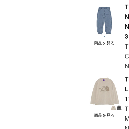
T
N
N
3
商品を見る
T
C
N
T
L
1
T
商品を見る
M
N