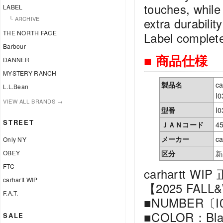
touches, while 
LABEL
└ ARCHIVE
extra durabilit
THE NORTH FACE
Label complete
Barbour
■ 商品仕様
DANNER
MYSTERY RANCH
製品名
c
L.L.Bean
I0
VIEW ALL BRANDS →
型番
I0
STREET
ＪＡＮコード
4
メーカー
ca
Only NY
OBEY
区分
新
FTC
carhartt WIP
carhartt WIP
【2025 FALL
F.A.T.
■NUMBER〔I0
■COLOR：Black
SALE