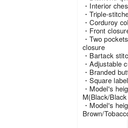
・Interior ches
・Triple-stitch
・Corduroy col
・Front closure
・Two pockets a
closure
・Bartack stitch
・Adjustable c
・Branded but
・Square labe
・Model's heig
M(Black/Black
・Model's heig
Brown/Tobacco