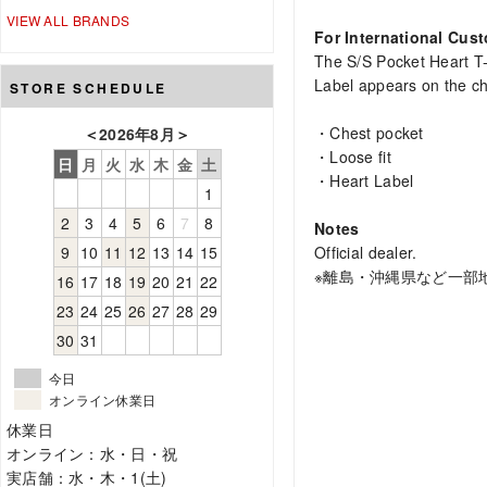
VIEW ALL BRANDS
For International Cus
The S/S Pocket Heart T-S
Label appears on the ch
STORE SCHEDULE
・Chest pocket
＜
2026年8月
＞
・Loose fit
日
月
火
水
木
金
土
・Heart Label
1
2
3
4
5
6
7
8
Notes
9
10
11
12
13
14
15
Official dealer.
※離島・沖縄県など一部
16
17
18
19
20
21
22
23
24
25
26
27
28
29
30
31
今日
オンライン休業日
休業日
オンライン：水・日・祝
実店舗：水・木・1(土)