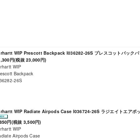
arhartt WIP Prescott Backpack I036282-26S プレスコットバッ
5,300円(税抜 23,000円)
rhartt WIP
escott Backpack
036282-26S
arhartt WIP Radiate Airpods Case I036724-26S ラジエイトエ
,850円(税抜 3,500円)
rhartt WIP
diate Airpods Case