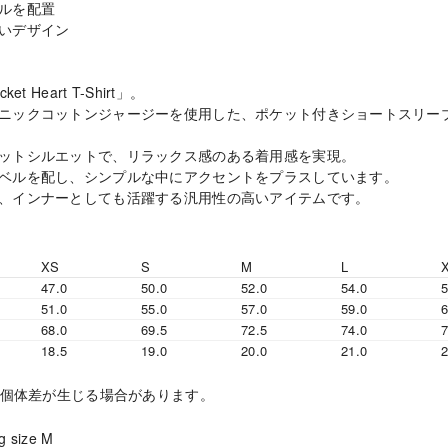
ルを配置
いデザイン
cket Heart T-Shirt」。
ニックコットンジャージーを使用した、ポケット付きショートスリー
ットシルエットで、リラックス感のある着用感を実現。
ベルを配し、シンプルな中にアクセントをプラスしています。
、インナーとしても活躍する汎用性の高いアイテムです。
XS
S
M
L
47.0
50.0
52.0
54.0
5
51.0
55.0
57.0
59.0
6
68.0
69.5
72.5
74.0
7
18.5
19.0
20.0
21.0
2
mの個体差が生じる場合があります。
g size M