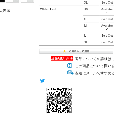
XL
Sold Out
White / Red
XS
Available
大表示
✓
S
Sold Out
M
Available
✓
L
Sold Out
XL
Sold Out
返品についての詳細は
この商品について問い
友達にメールですすめ