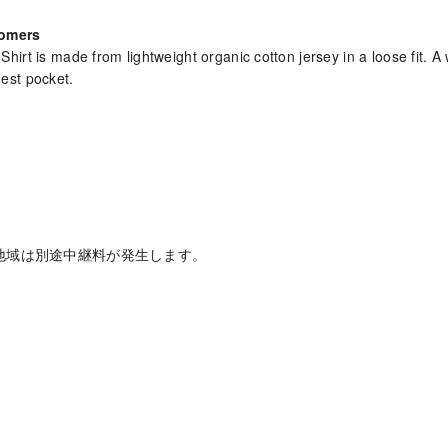
tomers
hirt is made from lightweight organic cotton jersey in a loose fit. 
est pocket.
地域は別途中継料が発生します。