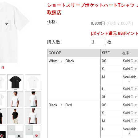
ショートスリーブポケットハートTシャツ メ
取扱店
価格:
8,800円
(税抜 8,000円)
[ポイント還元 88ポイント
購入数:
枚
COLOR
SIZE
在庫
White / Black
XS
Sold Out
S
Sold Out
M
Available
✓
L
Sold Out
XL
Sold Out
Black / Red
XS
Sold Out
S
Sold Out
M
Sold Out
L
Available
✓