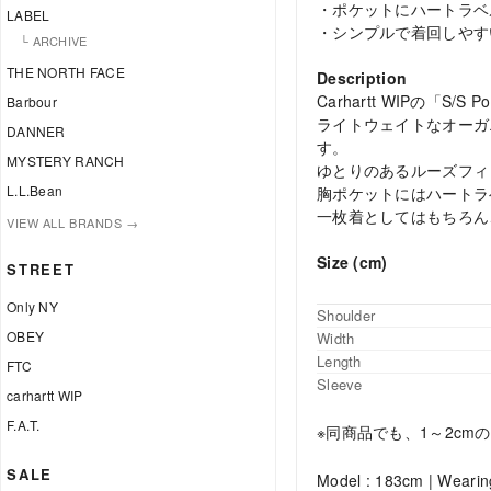
・ポケットにハートラベ
LABEL
・シンプルで着回しやす
└ ARCHIVE
THE NORTH FACE
Description
Carhartt WIPの「S/S Po
Barbour
ライトウェイトなオーガ
DANNER
す。
MYSTERY RANCH
ゆとりのあるルーズフィ
L.L.Bean
胸ポケットにはハートラ
一枚着としてはもちろん
VIEW ALL BRANDS →
Size (cm)
STREET
Only NY
Shoulder
OBEY
Width
Length
FTC
Sleeve
carhartt WIP
F.A.T.
※同商品でも、1～2c
SALE
Model : 183cm | Wearin