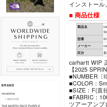
インストール
■ 商品仕様
製品名
c
Sm
型番
I0
メーカー
ca
区分
新
carhartt WIP
【2025 SPRI
■NUMBER〔I0
■COLOR：Smoke
BRAND
■SIZE：F(直径
nanamica
■FABRIC：100%
└ ARCHIVE
ツアーアンブ
THE NORTH FACE PURPLE