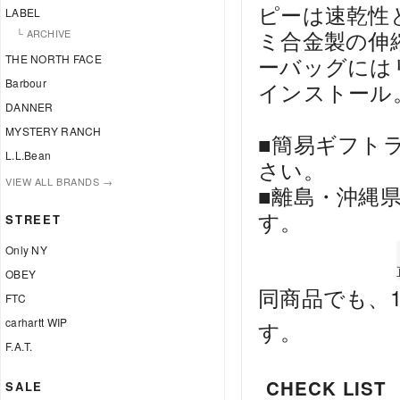
ピーは速乾性
LABEL
ミ合金製の伸
└ ARCHIVE
THE NORTH FACE
ーバッグには
Barbour
インストール
DANNER
MYSTERY RANCH
■簡易ギフト
L.L.Bean
さい。
VIEW ALL BRANDS →
■離島・沖縄
す。
STREET
Only NY
OBEY
同商品でも、
FTC
carhartt WIP
す。
F.A.T.
CHECK LIST
SALE