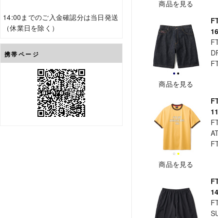
商品を見る
14:00までのご入金確認分は当日発送
F
（休業日を除く）
1
F
D
携帯ページ
F
商品を見る
F
1
F
A
F
商品を見る
F
1
F
S