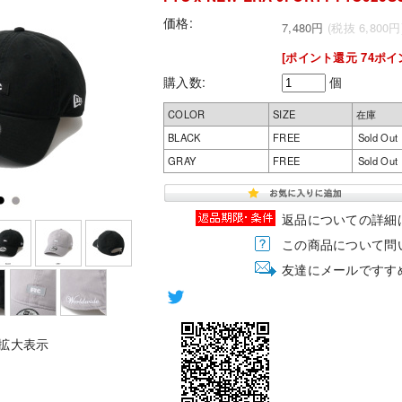
価格:
7,480円
(税抜 6,800円
[ポイント還元 74ポイ
購入数:
個
COLOR
SIZE
在庫
BLACK
FREE
Sold Out
GRAY
FREE
Sold Out
返品についての詳細
この商品について問
友達にメールですす
拡大表示