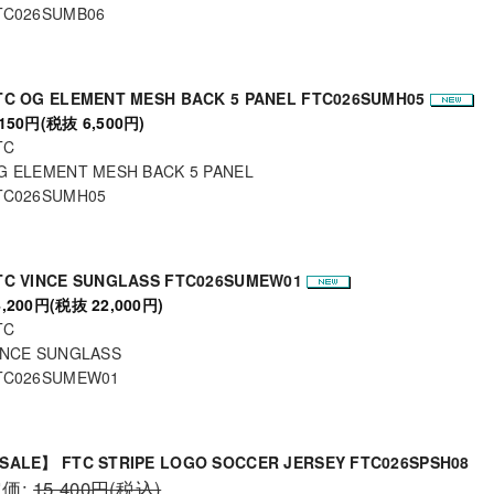
TC026SUMB06
TC OG ELEMENT MESH BACK 5 PANEL FTC026SUMH05
,150円(税抜 6,500円)
TC
G ELEMENT MESH BACK 5 PANEL
TC026SUMH05
TC VINCE SUNGLASS FTC026SUMEW01
4,200円(税抜 22,000円)
TC
INCE SUNGLASS
TC026SUMEW01
SALE】 FTC STRIPE LOGO SOCCER JERSEY FTC026SPSH08
定価:
15,400円(税込)