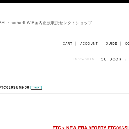
E LABEL・carhartt WIP国内正規取扱セレクトショップ
｜
｜
｜
CART
ACCOUNT
GUIDE
C
OUTDOOR
/
INSTAGRAM
 FTC026SUMH06
FTC x NEW ERA 9FORTY FTC026