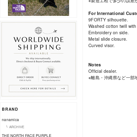
※製造工程で多少の誤差
For International Cus
9FORTY silhouette.
Washed cotton twill with
Embroidery on side.
Metal slide closure.
Curved visor.
Notes
Official dealer.
※離島・沖縄県など一部
BRAND
nanamica
└ ARCHIVE
THE NORTH FACE PURPLE