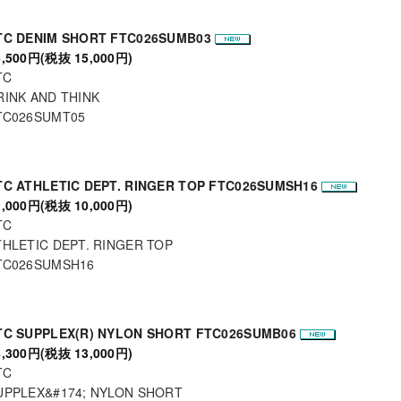
TC DENIM SHORT FTC026SUMB03
6,500円(税抜 15,000円)
TC
RINK AND THINK
TC026SUMT05
TC ATHLETIC DEPT. RINGER TOP FTC026SUMSH16
1,000円(税抜 10,000円)
TC
THLETIC DEPT. RINGER TOP
TC026SUMSH16
TC SUPPLEX(R) NYLON SHORT FTC026SUMB06
4,300円(税抜 13,000円)
TC
UPPLEX&#174; NYLON SHORT