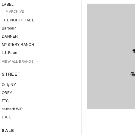
LABEL
└ ARCHIVE
THE NORTH FACE
Barbour
DANNER
MYSTERY RANCH
L.L.Bean
VIEW ALL BRANDS →
STREET
Only NY
OBEY
FTC
carhartt WIP
F.A.T.
SALE