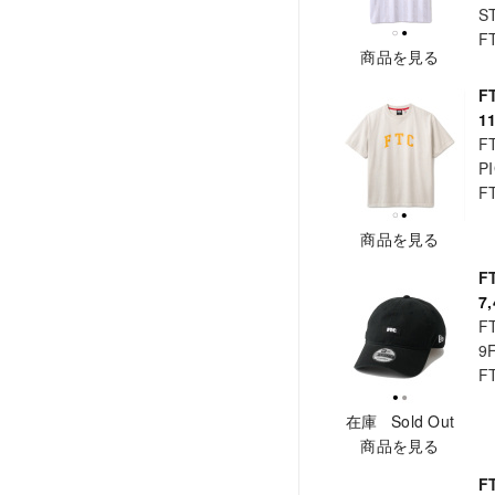
S
F
商品を見る
F
1
F
P
F
商品を見る
F
7
F
9
F
在庫 Sold Out
商品を見る
F