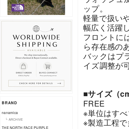
ップ。
軽量で扱い
幅広く活躍
フロントに
ら存在感の
バックはプ
イズ調整が
■サイズ（c
FREE
BRAND
※単位はすべ
nanamica
※製造工程
└ ARCHIVE
THE NORTH FACE PURPLE