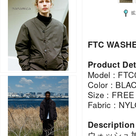
拡
FTC WASH
Product Det
Model : FT
Color : BLA
Size : FREE
Fabric : NY
Description
ウォッシュ