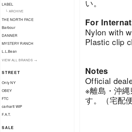
い。
LABEL
└ ARCHIVE
For Interna
THE NORTH FACE
Barbour
Nylon with w
DANNER
Plastic clip 
MYSTERY RANCH
L.L.Bean
VIEW ALL BRANDS →
Notes
STREET
Official deale
Only NY
※離島・沖
OBEY
す。（宅配
FTC
carhartt WIP
F.A.T.
SALE