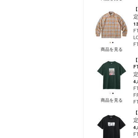
【
1
F
L
F
商品を見る
【
F
4
F
F
商品を見る
F
【
4
F