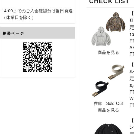
CHECK LIST
14:00までのご入金確認分は当日発送
【
（休業日を除く）
ロ
携帯ページ
1
F
A
商品を見る
F
【
ル
3
F
W
在庫 Sold Out
F
商品を見る
【
ン