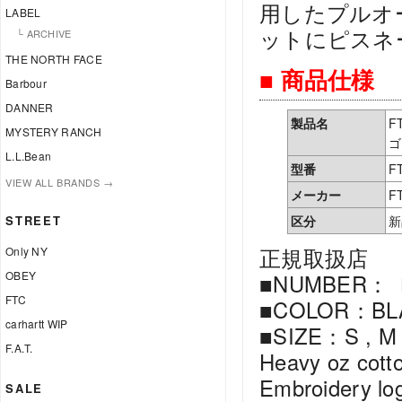
用したプルオ
LABEL
ットにピスネ
└ ARCHIVE
THE NORTH FACE
■ 商品仕様
Barbour
DANNER
製品名
F
MYSTERY RANCH
ゴ
L.L.Bean
型番
F
VIEW ALL BRANDS →
メーカー
F
STREET
区分
新
正規取扱店
Only NY
OBEY
■NUMBER：〔
FTC
■COLOR：BL
carhartt WIP
■SIZE：S , M ,
F.A.T.
Heavy oz cotto
Embroidery log
SALE