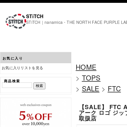
STiTCH
STiTCH｜nanamica・THE NORTH FACE PURPL
お気に入り
HOME
お気に入りリストを見る
>
TOPS
商品検索
>
SALE
>
FTC
【SALE】 FTC A
アーク ロゴ ジッ
取扱店