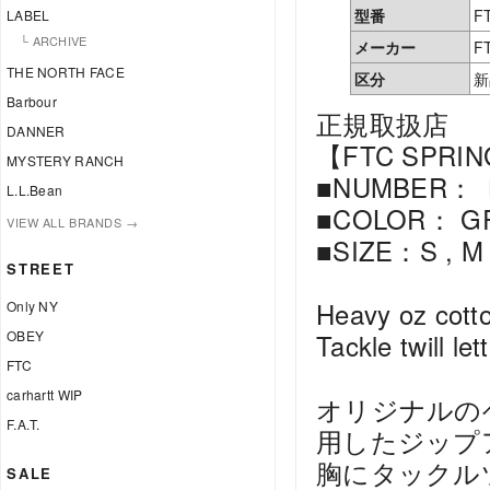
型番
F
LABEL
└ ARCHIVE
メーカー
F
THE NORTH FACE
区分
新
Barbour
正規取扱店
DANNER
【FTC SPRIN
MYSTERY RANCH
■NUMBER：〔
L.L.Bean
■COLOR： GR
VIEW ALL BRANDS →
■SIZE：S , M ,
STREET
Heavy oz cotto
Only NY
OBEY
Tackle twill le
FTC
carhartt WIP
オリジナルの
F.A.T.
用したジップ
胸にタックル
SALE