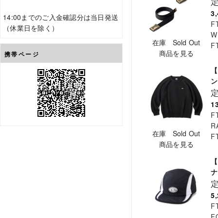
3
14:00までのご入金確認分は当日発送
F
（休業日を除く）
W
在庫 Sold Out
F
商品を見る
携帯ページ
【
ン
1
F
R
在庫 Sold Out
F
商品を見る
【
ナ
5
F
F