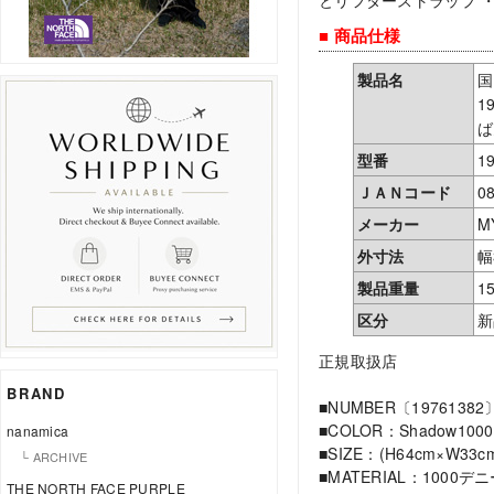
とリフターストラップ 
■ 商品仕様
製品名
国
1
ば
型番
1
ＪＡＮコード
0
メーカー
M
外寸法
幅
製品重量
1
区分
新
正規取扱店
BRAND
■NUMBER〔19761382
■COLOR：Shadow100
nanamica
■SIZE：(H64cm×W33
└ ARCHIVE
■MATERIAL：100
THE NORTH FACE PURPLE