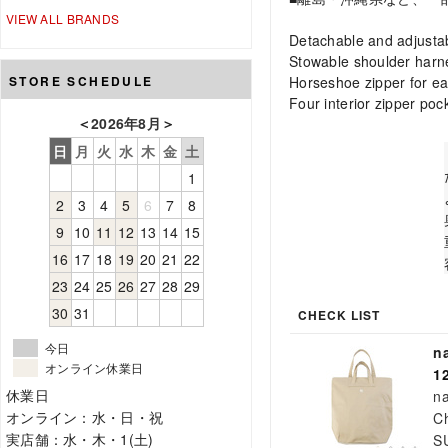
VIEW ALL BRANDS
Detachable and adjustab
Stowable shoulder harne
STORE SCHEDULE
Horseshoe zipper for e
Four interior zipper poc
＜
2026年8月
＞
日
月
火
水
木
金
土
1
2
3
4
5
6
7
8
9
10
11
12
13
14
15
16
17
18
19
20
21
22
23
24
25
26
27
28
29
30
31
CHECK LIST
今日
n
オンライン休業日
1
休業日
n
オンライン：水・日・祝
Ch
実店舗：水・木・1(土)
S