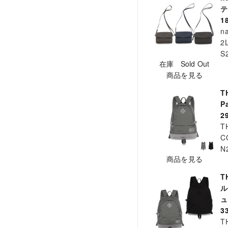
テ
1
n
2
S
在庫 Sold Out
商品を見る
T
P
2
T
C
N
商品を見る
T
ル
ュ
3
T