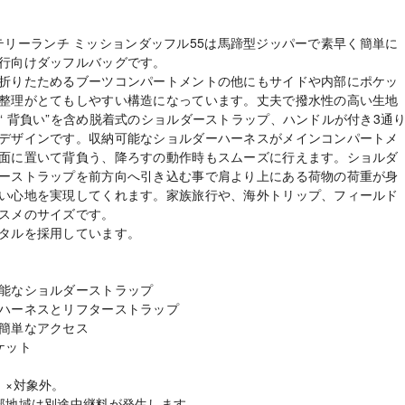
 ミステリーランチ ミッションダッフル55は馬蹄型ジッパーで素早く簡単に
行向けダッフルバッグです。
折りたためるブーツコンパートメントの他にもサイドや内部にポケッ
整理がとてもしやすい構造になっています。丈夫で撥水性の高い生地
“ 背負い”を含め脱着式のショルダーストラップ、ハンドルが付き3通
デザインです。収納可能なショルダーハーネスがメインコンパートメ
面に置いて背負う、降ろすの動作時もスムーズに行えます。ショルダ
ーストラップを前方向へ引き込む事で肩より上にある荷物の荷重が身
い心地を実現してくれます。家族旅行や、海外トリップ、フィールド
スメのサイズです。
タルを採用しています。
能なショルダーストラップ
ハーネスとリフターストラップ
簡単なアクセス
ケット
：×対象外。
部地域は別途中継料が発生します。