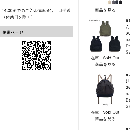
商品を見る
14:00までのご入金確認分は当日発送
（休業日を除く）
n
ん
携帯ページ
3
n
D
S
在庫 Sold Out
商品を見る
n
(
3
n
B
S
在庫 Sold Out
商品を見る
n