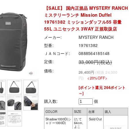
【SALE】 国内正規品 MYSTERY RANCH
ミステリーランチ Mission Duffel
19761382 ミッションダッフル55 容量
55L ユニセックス 3WAY 正規取扱店
メーカー:
MYSTERY RANCH
型番:
19761382
ＪＡＮコード:
0888564185148
定価:
33,000円(税込)
価格:
26,400円
(税抜 24,000
円)
<20%OFF>
[ポイント還元 264ポイント
～]
購入数:
個
COLOR
SIZE
在庫
購入
Shadow1000D(シ
(たて
Sold Out
ャドー1000D)
64cm、
よこ