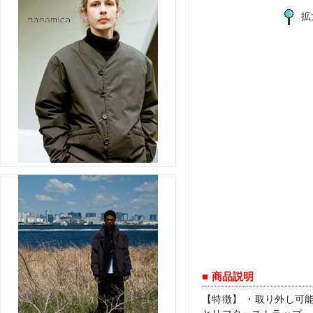
拡
■ 商品説明
【特徴】 ・取り外し可