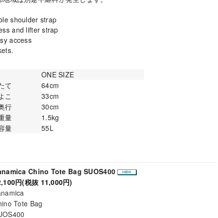
le shoulder strap
ss and lifter strap
asy access
kets.
ONE SIZE
たて
64cm
よこ
33cm
奥行
30cm
重量
1.5kg
容量
55L
anamica Chino Tote Bag SUOS400
2,100円(税抜 11,000円)
anamica
ino Tote Bag
UOS400