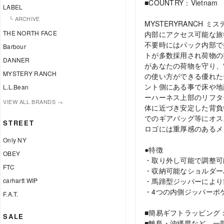
■COUNTRY：Vietnam
LABEL
└ ARCHIVE
MYSTERYRANCH
THE NORTH FACE
内部にアクセス可能な旅
不要時にはパック内部で
Barbour
トが多数採用され荷物の
DANNER
があなたの荷物を守り、
MYSTERY RANCH
の使い方ができる優れた
ント側にある事で床や地
L.L.Bean
ーハーネス上部のリフタ
VIEW ALL BRANDS →
体に近づき安定した背負
でのギアバッグ等にオス
STREET
ロゴには重厚感のあるメ
Only NY
●特徴
OBEY
・取り外し可能で調整可
FTC
・収納可能なショルダー
carhartt WIP
・馬蹄型ジッパーにより
・4つの内側ジッパーポ
F.A.T.
■簡易ギフトラッピング
SALE
■離島・沖縄県など、一