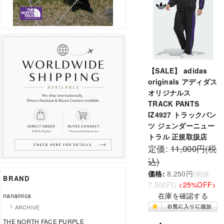
【SALE】 adidas
originals アディダス
オリジナルス
TRACK PANTS
IZ4927 トラックパン
ツ ジェンダーニュー
トラル 正規取扱店
定価:
11,000円(税
込)
価格:
8,250円
(税抜
BRAND
7,500円)
<25%OFF>
在庫を確認する
nanamica
└ ARCHIVE
THE NORTH FACE PURPLE