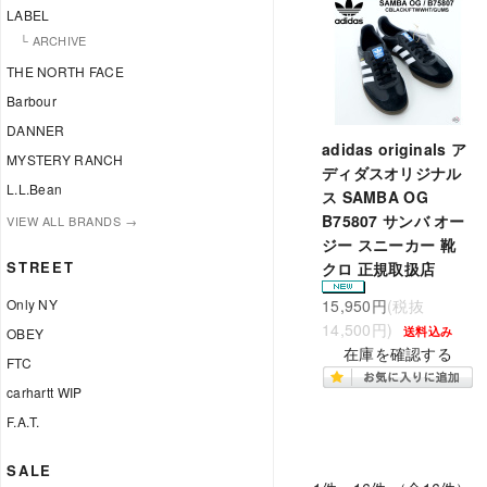
LABEL
└ ARCHIVE
THE NORTH FACE
Barbour
DANNER
adidas originals ア
MYSTERY RANCH
ディダスオリジナル
L.L.Bean
ス SAMBA OG
B75807 サンバ オー
VIEW ALL BRANDS →
ジー スニーカー 靴
STREET
クロ 正規取扱店
Only NY
15,950円
(税抜
14,500円)
送料込み
OBEY
在庫を確認する
FTC
carhartt WIP
F.A.T.
SALE