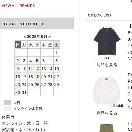
VIEW ALL BRANDS
CHECK LIST
STORE SCHEDULE
【
P
＜
2026年8月
＞
8
日
月
火
水
木
金
土
T
7o
1
N
2
3
4
5
6
7
8
商品を見る
9
10
11
12
13
14
15
T
16
17
18
19
20
21
22
P
23
24
25
26
27
28
29
1
30
31
T
8o
今日
N
オンライン休業日
商品を見る
休業日
オンライン：水・日・祝
T
実店舗：水・木・1(土)
N