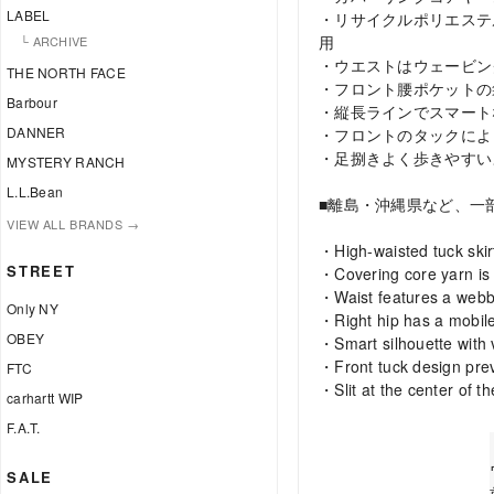
LABEL
・リサイクルポリエステ
用
└ ARCHIVE
・ウエストはウェービン
THE NORTH FACE
・フロント腰ポケットの
Barbour
・縦長ラインでスマート
DANNER
・フロントのタックによ
・足捌きよく歩きやすい
MYSTERY RANCH
L.L.Bean
■離島・沖縄県など、一
VIEW ALL BRANDS →
・High-waisted tuck skir
STREET
・Covering core yarn is 
・Waist features a webb
Only NY
・Right hip has a mobil
OBEY
・Smart silhouette with v
・Front tuck design prev
FTC
・Slit at the center of t
carhartt WIP
F.A.T.
SALE