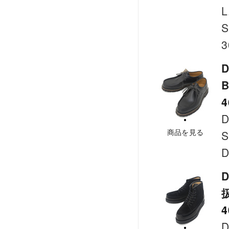
L
S
3
D
B
4
D
商品を見る
S
D
D
4
D