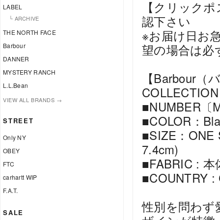
【クリックポ
LABEL
認下さい
└ ARCHIVE
※お届け日お
THE NORTH FACE
Barbour
望の場合は必
DANNER
MYSTERY RANCH
【Barbour（
L.L.Bean
COLLECTIO
VIEW ALL BRANDS →
■NUMBER〔M
■COLOR：Bl
STREET
■SIZE：ONE 
Only NY
7.4cm)
OBEY
■FABRIC : 
FTC
■COUNTRY : 
carhartt WIP
F.A.T.
性別を問わず
SALE