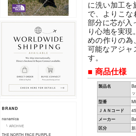
に洗い加工を
で、よりこな
部分に芯が入
り心地を実現
めの作りの為
可能なアジャ
す。
■ 商品仕様
製品名
B
ッ
型番
M
BRAND
ＪＡＮコード
4
nanamica
メーカー
Ba
└ ARCHIVE
区分
新
THE NORTH FACE PURPLE