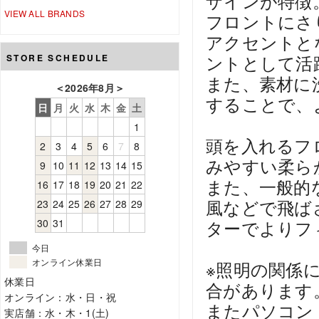
ザインが特徴
VIEW ALL BRANDS
フロントにさ
アクセントと
ントとして活
STORE SCHEDULE
また、素材に
＜
2026年8月
＞
することで、
日
月
火
水
木
金
土
1
頭を入れるフ
2
3
4
5
6
7
8
みやすい柔ら
9
10
11
12
13
14
15
また、一般的
16
17
18
19
20
21
22
風などで飛ば
23
24
25
26
27
28
29
30
31
ターでよりフ
今日
オンライン休業日
※照明の関係
休業日
合があります
オンライン：水・日・祝
またパソコン
実店舗：水・木・1(土)