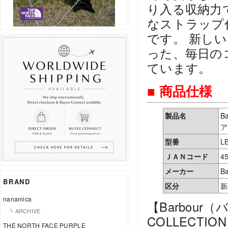
り入る収納力
なストラップ
です。 新し
った、毎日の
ています。
■ 商品仕様
製品名
B
ア
型番
L
ＪＡＮコード
4
メーカー
Ba
BRAND
区分
新
nanamica
【Barbour（
└ ARCHIVE
COLLECTIO
THE NORTH FACE PURPLE