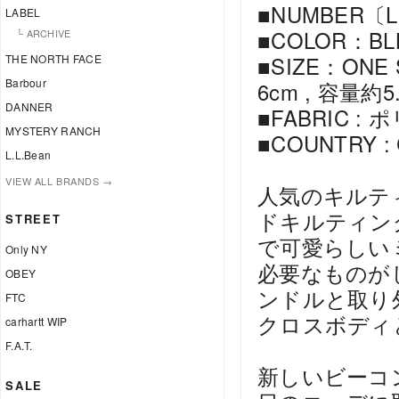
■NUMBER〔L
LABEL
■COLOR：B
└ ARCHIVE
THE NORTH FACE
■SIZE：ONE 
Barbour
6cm , 容量約5.
DANNER
■FABRIC :
MYSTERY RANCH
■COUNTRY : 
L.L.Bean
VIEW ALL BRANDS →
人気のキルテ
ドキルティン
STREET
で可愛らしい
Only NY
必要なものが
OBEY
ンドルと取り
FTC
クロスボディ
carhartt WIP
F.A.T.
新しいビーコ
SALE