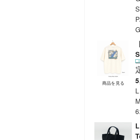
S
P
G
【
S
5
商品を見る
L
M
6
L
T