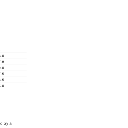
L
8.0
7.8
0.0
7.5
3.5
5.0
ed by a