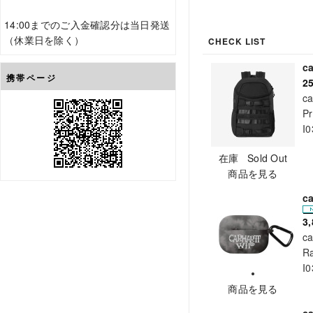
14:00までのご入金確認分は当日発送
（休業日を除く）
CHECK LIST
c
携帯ページ
2
ca
Pr
I
在庫 Sold Out
商品を見る
c
3
ca
Ra
I
商品を見る
c