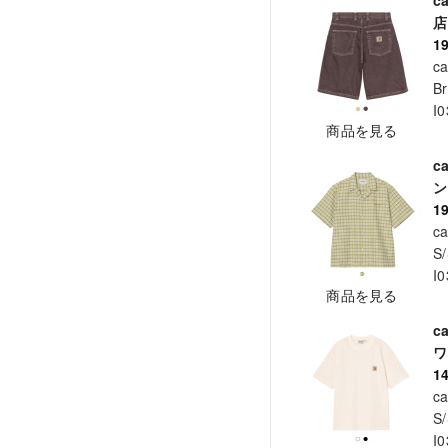
1
ca
Br
I
商品を見る
c
ン
1
ca
S/
I
商品を見る
c
ワ
1
ca
S/
I