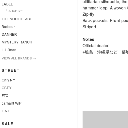
utilitarian silhouette, t
LABEL
hammer loop. A woven S
└ ARCHIVE
Zip-fly
THE NORTH FACE
Back pockets, Front po
Striped
Barbour
DANNER
Notes
MYSTERY RANCH
Official dealer.
L.L.Bean
※離島・沖縄県など一部
VIEW ALL BRANDS →
STREET
Only NY
OBEY
FTC
carhartt WIP
F.A.T.
SALE