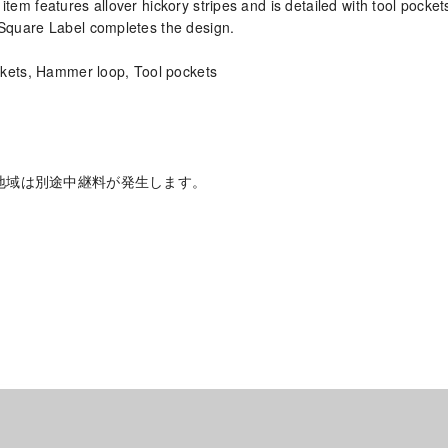
he item features allover hickory stripes and is detailed with tool pocke
quare Label completes the design.
ckets, Hammer loop, Tool pockets
地域は別途中継料が発生します。