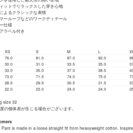
ィットでリラックスした穿き心地
によるクラシックな表情
マーループなどのワークディテール
ー仕様
クエアラベル付き
XS
S
M
L
X
76.0
81.0
87.0
92.0
9
30.0
31.0
33.5
35.0
3
33.0
35.0
37.0
38.5
4
73.0
71.5
74.0
75.0
7
28.5
29.5
30.5
31.5
3
22.0
23.0
24.0
24.0
2
g size 32
m程度の個体差が生じる場合がございます。
tomers
ant is made in a loose straight fit from heavyweight cotton. Inspir