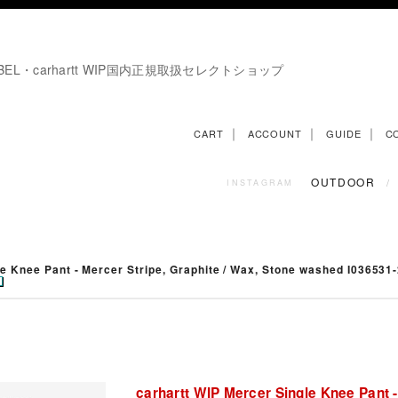
E LABEL・carhartt WIP国内正規取扱セレクトショップ
｜
｜
｜
CART
ACCOUNT
GUIDE
C
OUTDOOR
/
INSTAGRAM
gle Knee Pant - Mercer Stripe, Graphite / Wax, Stone washed I03
carhartt WIP Mercer Single Knee Pant 