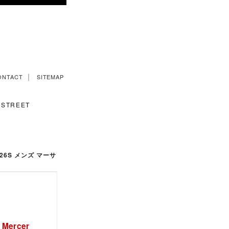
｜
ONTACT
SITEMAP
STREET
6531-26S メンズ マーサ
- Mercer