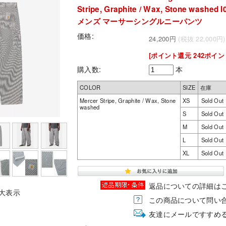
Stripe, Graphite / Wax, Stone washed 
メンズ マーサーシングルニーパンツ
価格:
24,200円
(税抜 22,000円)
[ポイント還元 242ポイン
購入数:
本
COLOR
SIZE
在庫
Mercer Stripe, Graphite / Wax, Stone
XS
Sold Out
washed
S
Sold Out
M
Sold Out
L
Sold Out
XL
Sold Out
返品についての詳細は
大表示
この商品について問い
友達にメールですすめ