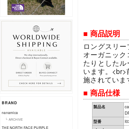
■ 商品説明
ロングスリー
オーガニック
たりとしたル
います。<b
施されていま
■ 商品仕様
BRAND
製品名
c
nanamica
D
└ ARCHIVE
型番
I0
THE NORTH FACE PURPLE