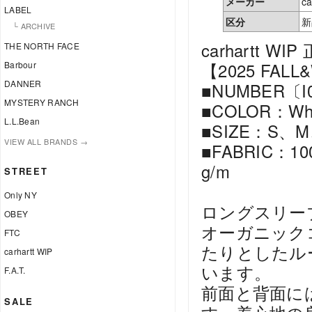
メーカー
ca
LABEL
区分
新
└ ARCHIVE
carhartt WIP
THE NORTH FACE
Barbour
【2025 FALL
DANNER
■NUMBER〔I
MYSTERY RANCH
■COLOR：Whit
L.L.Bean
■SIZE：S、M
VIEW ALL BRANDS →
■FABRIC：100%
g/m
STREET
Only NY
ロングスリー
OBEY
オーガニック
FTC
たりとしたル
carhartt WIP
います。
F.A.T.
前面と背面に
SALE