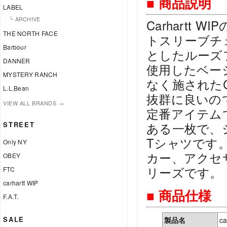
■ 商品説明
LABEL
└ ARCHIVE
Carhart
THE NORTH FACE
トスリーブチ
Barbour
としたルーズフ
DANNER
使用したベー
MYSTERY RANCH
なく施された
L.L.Bean
抜群に良いの
VIEW ALL BRANDS →
定番アイテム
STREET
ある一枚で、
Tシャツです
Only NY
カー、アクセ
OBEY
リーズです。
FTC
carhartt WIP
■ 商品仕様
F.A.T.
SALE
製品名
c