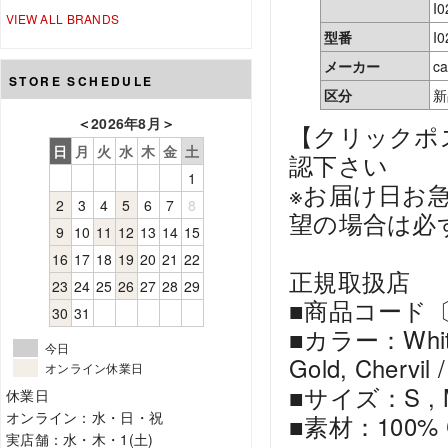
I
VIEW ALL BRANDS
型番
I0
メーカー
ca
STORE SCHEDULE
区分
新
＜
2026年8月
＞
【クリックポ
日
月
火
水
木
金
土
認下さい
1
※お届け日お
2
3
4
5
6
7
8
望の場合は必
9
10
11
12
13
14
15
16
17
18
19
20
21
22
正規取扱店
23
24
25
26
27
28
29
■商品コード〔I0
30
31
■カラー：White / 
今日
Gold, Chervil 
オンライン休業日
■サイズ：S , M 
休業日
オンライン：水・日・祝
■素材：100% Cot
実店舗：水・木・1(土)