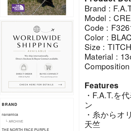
Brand : F.A.T
Model : CR
Code : F32
Color : BLA
Size : TITC
Material : 1
Composition
Features
・F.A.T
ン
BRAND
・糸からオリ
nanamica
天竺
└ ARCHIVE
THE NORTH FACE PURPLE