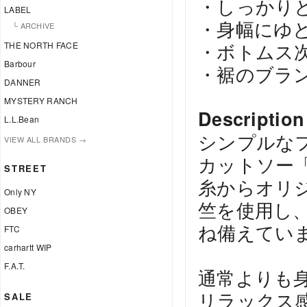
・しっかり
LABEL
・身幅にゆと
└ ARCHIVE
・ボトムス
THE NORTH FACE
Barbour
・裾のブラ
DANNER
MYSTERY RANCH
Description
L.L.Bean
シンプルなフ
VIEW ALL BRANDS →
カットソー「
STREET
糸からオリジ
Only NY
竺を使用し
OBEY
ね備えてい
FTC
carhartt WIP
F.A.T.
通常よりも
リラックス
SALE