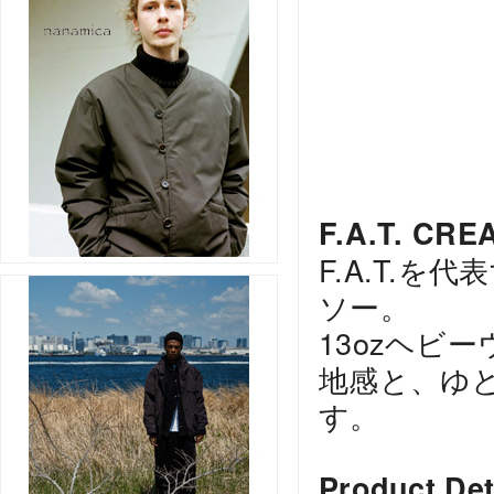
F.A.T. CRE
F.A.T.
ソー。
13ozヘビ
地感と、ゆ
す。
Product Det