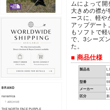
ムによって開発
大きめの襟が
ースに、軽や
アップデート
もソフトで軽
で、3シーズ
た。
■ 商品仕様
製品名
L
5
型番
5
BRAND
メーカー
L.
区分
新
nanamica
└ ARCHIVE
THE NORTH FACE PURPLE