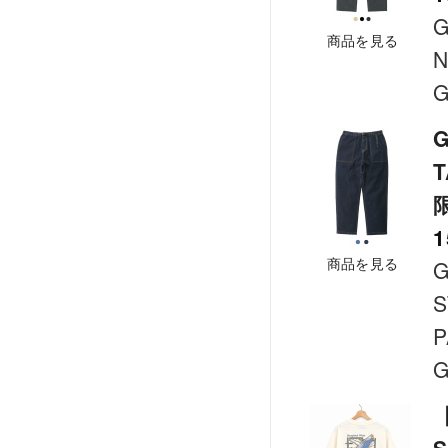
G
商品を見る
N
G
G
T
1
商品を見る
G
S
P
G
【