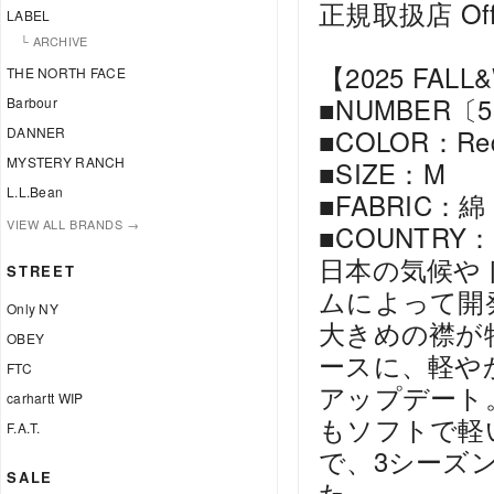
正規取扱店 Offici
LABEL
└ ARCHIVE
【2025 FALL
THE NORTH FACE
■NUMBER〔557
Barbour
DANNER
■COLOR：Re
MYSTERY RANCH
■SIZE：M
L.L.Bean
■FABRIC：綿
VIEW ALL BRANDS →
■COUNTRY：c
日本の気候や
STREET
ムによって開発
Only NY
大きめの襟が
OBEY
ースに、軽や
FTC
アップデート
carhartt WIP
もソフトで軽
F.A.T.
で、3シーズ
SALE
た。