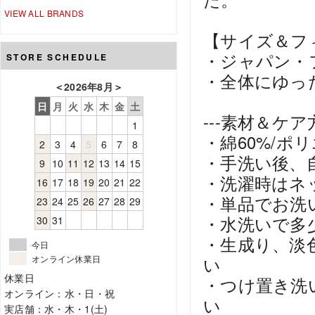
VIEW ALL BRANDS
【サイズ＆フ
・ジャパン・
STORE SCHEDULE
・全体にゆっ
＜
2026年8月
＞
日
月
火
水
木
金
土
---素材＆ケア方
1
・綿60%/ポ
2
3
4
5
6
7
8
・手洗い後、
9
10
11
12
13
14
15
・洗濯時はネ
16
17
18
19
20
21
22
・単品でお洗
23
24
25
26
27
28
29
・水洗いで多
30
31
・生成り、淡
今日
オンライン休業日
い
休業日
・つけ置き洗
オンライン：水・日・祝
い
実店舗：水・木・1(土)