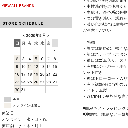
・水洗いで多少縮みます
VIEW ALL BRANDS
・中性洗剤をご使用くだ
・生成り、淡色系の色物
・つけ置き洗い、濡れた
STORE SCHEDULE
・濃い色の場合は摩擦や
ご注意ください
＜
2026年8月
＞
---特徴---
日
月
火
水
木
金
土
・着丈は短めの、様々な
1
・前はスナップ・ボタン
2
3
4
5
6
7
8
・袖口はゴム入り、スナ
・左胸にジッパー・ポケ
9
10
11
12
13
14
15
ケット付き
16
17
18
19
20
21
22
・裾はドローコード入り
23
24
25
26
27
28
29
・左下裾部分に当社のカ
30
31
・ベトナム製
・Warmer：平均的な
今日
オンライン休業日
■簡易ギフトラッピング
休業日
■沖縄県、離島など一部
オンライン：水・日・祝
実店舗：水・木・1(土)