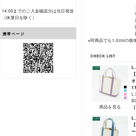
14:00までのご入金確認分は当日発送
（休業日を除く）
携帯ページ
※同商品でも1-2cmの
CHECK LIST
L
【
オ
1
L
B
商品を見る
【
L
【
ー