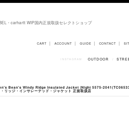
E LABEL・carhartt WIP国内正規取扱セレクトショップ
｜
｜
｜
｜
CART
ACCOUNT
GUIDE
CONTACT
SI
OUTDOOR
STRE
/
INSTAGRAM
 Bean's Windy Ridge Insulated Jacket |Night 5575-2041(TC0653
ィ・リッジ・インサレーテッド・ジャケット 正規取扱店