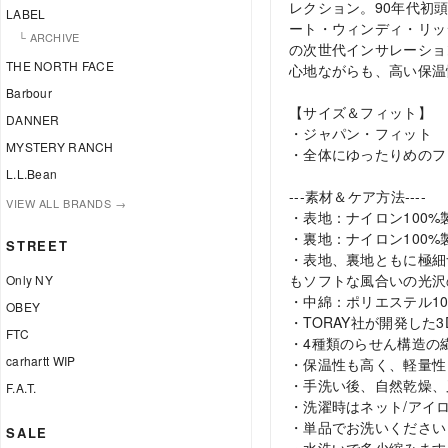
レクション。90年代初
LABEL
ート・ウィンディ・リッ
└ ARCHIVE
の次世代インサレーショ
THE NORTH FACE
心地ながらも、高い保温
Barbour
【サイズ＆フィット】
DANNER
・ジャパン・フィット
MYSTERY RANCH
・全体にゆったりめのフ
L.L.Bean
---素材＆ケア方法----
VIEW ALL BRANDS →
・表地：ナイロン100%
・裏地：ナイロン100%
STREET
・表地、裏地ともに極細
もソフトな風合いの光沢
Only NY
・中綿：ポリエステル10
OBEY
・TORAY社が開発した
FTC
・4種類のらせん構造の
carhartt WIP
・保温性も高く、軽量性
・手洗い後、自然乾燥、
F.A.T.
・洗濯時はネット/アイ
・単品でお洗いください
SALE