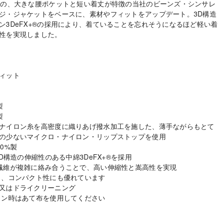
頭の、大きな腰ポケットと短い着丈が特徴の当社のビーンズ・シンサレ
ジ・ジャケットをベースに、素材やフィットをアップデート。3D構造
ン3DeFX+®の採用により、着ていることを忘れそうになるほど軽い着
性を実現しました。
ィット
製
製
ナイロン糸を高密度に織りあげ撥水加工を施した、薄手ながらもとて
の少ないマイクロ・ナイロン・リップストップを使用
0%製
3D構造の伸縮性のある中綿3DeFX+®を採用
繊維が複雑に絡み合うことで、高い伸縮性と嵩高性を実現
 、コンパクト性にも優れています
又はドライクリーニング
ロン時はあて布を使用してください