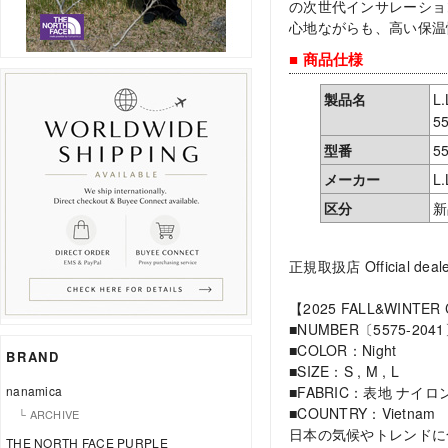
の次世代インサレーショ
心地ながらも、高い保温
■ 商品仕様
製品名
L.
5
型番
5
メーカー
L.
区分
新
正規取扱店 Official deale
【2025 FALL&WINTER
■NUMBER〔5575-204
■COLOR：Night
BRAND
■SIZE：S , M , L
nanamica
■FABRIC：表地 ナイロン
■COUNTRY：Vietnam
└ ARCHIVE
日本の気候やトレンドに合
THE NORTH FACE PURPLE