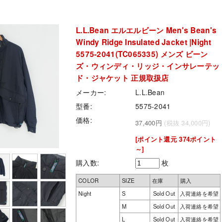
L.L.Bean エルエルビーン Men's Bean's
Windy Ridge Insulated Jacket |Night
5575-2041(TC065335) メンズ ビーン
ズ・ウィンディ・リッジ・インサレーテッ
ド・ジャケット 正規取扱店
メーカー:
L.L.Bean
型番:
5575-2041
価格:
37,400円
(税抜 34,000円)
[ポイント還元 374ポイント
～]
購入数:
枚
COLOR
SIZE
在庫
購入
Night
S
Sold Out
入荷連絡を希望
M
Sold Out
入荷連絡を希望
L
Sold Out
入荷連絡を希望