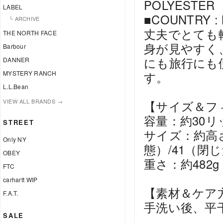
POLYESTER
LABEL
■COUNTRY :
└ ARCHIVE
丈夫でとても
THE NORTH FACE
身が見やすく
Barbour
にも旅行にも
DANNER
MYSTERY RANCH
す。
L.L.Bean
VIEW ALL BRANDS →
【サイズ＆フ
容量：約30リ
STREET
サイズ：約高
Only NY
態）/41（閉じた
OBEY
重さ：約482g
FTC
carhartt WIP
【素材＆ケア
F.A.T.
手洗い後、平
SALE