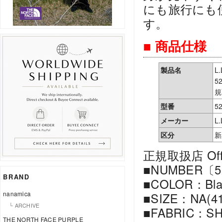
にも旅行にも
す。
■ 商品仕様
製品名
L
5
規
型番
5
メーカー
L.
区分
新
正規取扱店 Offici
■NUMBER〔52
BRAND
■COLOR：Bla
nanamica
■SIZE：NA(
└ ARCHIVE
■FABRIC：SH
THE NORTH FACE PURPLE