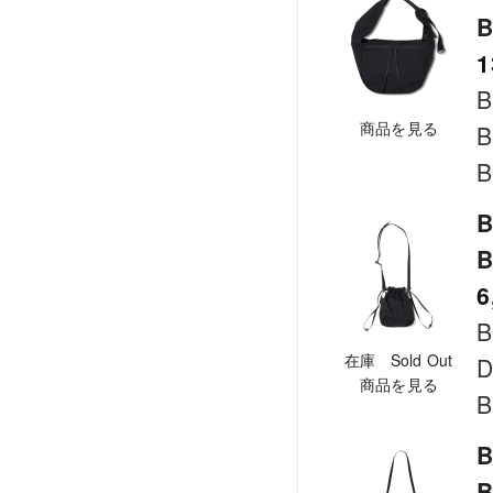
B
1
B
商品を見る
B
B
B
B
6
B
在庫 Sold Out
D
商品を見る
B
B
B