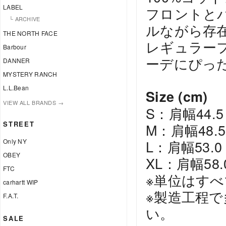
LABEL
フロントと
└ ARCHIVE
ルながら存
THE NORTH FACE
レギュラー
Barbour
ーデにぴっ
DANNER
MYSTERY RANCH
L.L.Bean
Size (cm)
VIEW ALL BRANDS →
S：肩幅44.5 /
STREET
M：肩幅48.5 
Only NY
L：肩幅53.0 /
OBEY
XL：肩幅58.0 
FTC
※単位はすべ
carhartt WIP
※製造工程
F.A.T.
い。
SALE