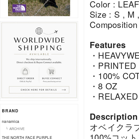
Color : LE
Size : S , M 
Composition 
Features
・HEAVYWEI
・PRINTED 
・100% CO
・8 OZ
・RELAXED 
BRAND
Description
nanamica
オベイクラ
└ ARCHIVE
100%コッ
THE NORTH FACE PURPLE